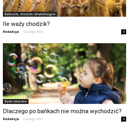
Balkoniki, chodziki rehabilitacyjne
Ile waży chodzik?
Redakcja
-
6 lutego 2025
0
Bańki lekarskie
Dlaczego po bańkach nie można wychodzić?
Redakcja
-
6 lutego 2025
0