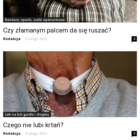
Bandaże, opaski, siatki opatrunkowe
Czy złamanym palcem da się ruszać?
Redakcja
-
5 lutego 2025
0
Leki na ból gardła i chrypkę
Czego nie lubi krtań?
Redakcja
-
4 lutego 2025
0