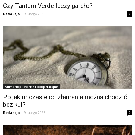
Czy Tantum Verde leczy gardło?
Redakcja
-
9 lutego 2025
0
Buty ortopedyczne i pooperacyjne
Po jakim czasie od złamania można chodzić
bez kul?
Redakcja
-
9 lutego 2025
0