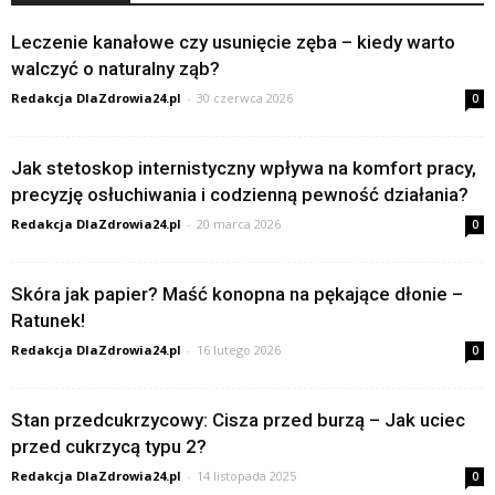
Leczenie kanałowe czy usunięcie zęba – kiedy warto
walczyć o naturalny ząb?
Redakcja DlaZdrowia24.pl
-
30 czerwca 2026
0
Jak stetoskop internistyczny wpływa na komfort pracy,
precyzję osłuchiwania i codzienną pewność działania?
Redakcja DlaZdrowia24.pl
-
20 marca 2026
0
Skóra jak papier? Maść konopna na pękające dłonie –
Ratunek!
Redakcja DlaZdrowia24.pl
-
16 lutego 2026
0
Stan przedcukrzycowy: Cisza przed burzą – Jak uciec
przed cukrzycą typu 2?
Redakcja DlaZdrowia24.pl
-
14 listopada 2025
0