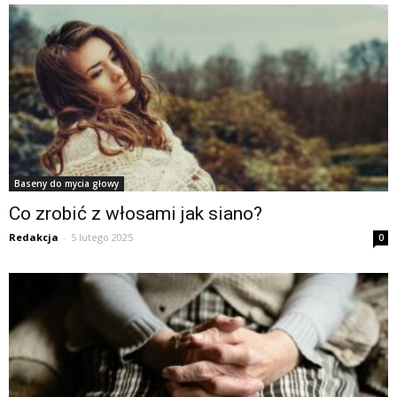
Baseny do mycia głowy
Co zrobić z włosami jak siano?
Redakcja
-
5 lutego 2025
0