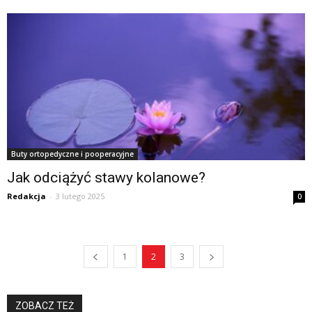
Buty ortopedyczne i pooperacyjne
Jak odciążyć stawy kolanowe?
Redakcja
-
3 lutego 2025
0
1
2
3
ZOBACZ TEŻ