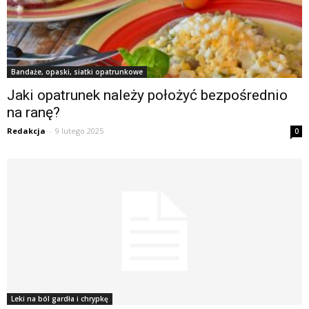
Bandaże, opaski, siatki opatrunkowe
Jaki opatrunek należy położyć bezpośrednio
na ranę?
Redakcja
-
9 lutego 2025
0
Leki na ból gardła i chrypkę