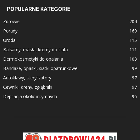
POPULARNE KATEGORIE
Zdrowie
204
Porady
160
Uroda
115
Balsamy, masła, kremy do ciała
111
Dermokosmetyki do opalania
103
Bandaże, opaski, siatki opatrunkowe
99
Autoklawy, sterylizatory
97
Cewniki, dreny, zgłębniki
97
Depilacja okolic intymnych
96