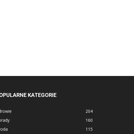
OPULARNE KATEGORIE
drowie
204
orady
160
roda
115