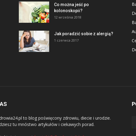
Ba
Co można jeść po
kolonoskopii?
D
12 września 2018
Ba
Au
Jak poradzić sobie z alergią?
Ce
1 czerwca 2017
De
–
NAS
P
drowia24.pl to blog poświęcony zdrowiu, diecie i urodzie.
dziesz tu mnóstwo artykułów i ciekawych porad.