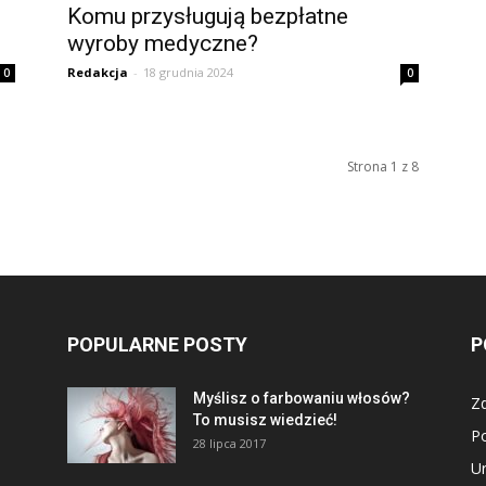
Komu przysługują bezpłatne
wyroby medyczne?
Redakcja
-
18 grudnia 2024
0
0
Strona 1 z 8
POPULARNE POSTY
P
Myślisz o farbowaniu włosów?
Z
To musisz wiedzieć!
P
28 lipca 2017
U