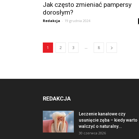
Jak często zmieniać pampersy
dorosłym?
Redakcja
-
19 grudnia 2024
...
1
2
3
8
REDAKCJA
Leczenie kanałowe czy
usunięcie zęba – kiedy warto
walczyć o naturalny...
30 czerwca 2026