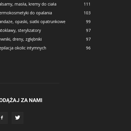
lsamy, masła, kremy do ciała
111
ermokosmetyki do opalania
103
ndaże, opaski, siatki opatrunkowe
99
toklawy, sterylizatory
97
wniki, dreny, zgłębniki
97
pilacja okolic intymnych
96
ODĄŻAJ ZA NAMI