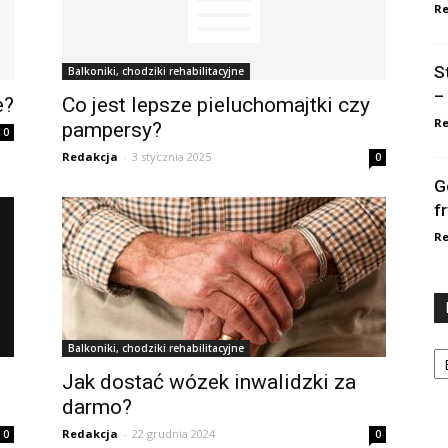
Re
S
Balkoniki, chodziki rehabilitacyjne
–
e?
Co jest lepsze pieluchomajtki czy
Re
pampersy?
0
Redakcja
-
3 stycznia 2025
0
G
f
Re
Ka
Balkoniki, chodziki rehabilitacyjne
Jak dostać wózek inwalidzki za
darmo?
Redakcja
-
22 grudnia 2024
0
0