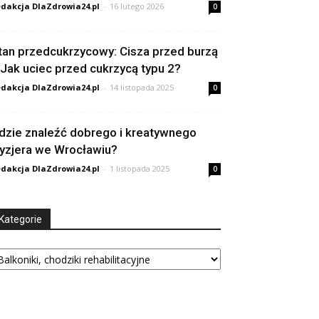
dakcja DlaZdrowia24.pl
-
16 lutego 2026
0
tan przedcukrzycowy: Cisza przed burzą
 Jak uciec przed cukrzycą typu 2?
dakcja DlaZdrowia24.pl
-
14 listopada 2025
0
dzie znaleźć dobrego i kreatywnego
ryzjera we Wrocławiu?
dakcja DlaZdrowia24.pl
-
1 listopada 2025
0
Kategorie
tegorie