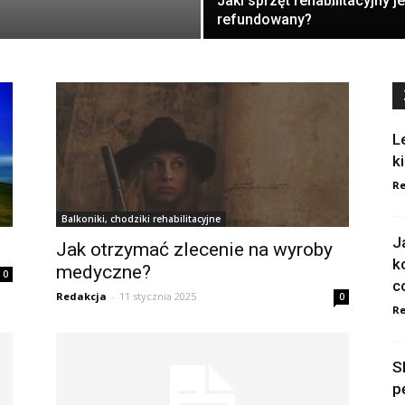
Jaki sprzęt rehabilitacyjny j
refundowany?
L
k
Re
Balkoniki, chodziki rehabilitacyjne
J
Jak otrzymać zlecenie na wyroby
k
medyczne?
0
c
Redakcja
-
11 stycznia 2025
0
Re
S
p