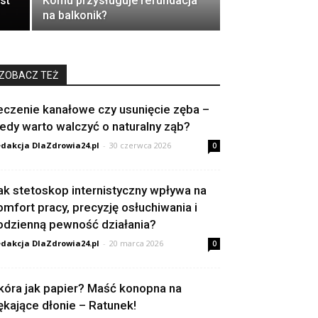
est
Komu przysługuje refundacja
na balkonik?
ZOBACZ TEŻ
eczenie kanałowe czy usunięcie zęba –
iedy warto walczyć o naturalny ząb?
dakcja DlaZdrowia24.pl
-
30 czerwca 2026
0
ak stetoskop internistyczny wpływa na
omfort pracy, precyzję osłuchiwania i
odzienną pewność działania?
dakcja DlaZdrowia24.pl
-
20 marca 2026
0
kóra jak papier? Maść konopna na
ękające dłonie – Ratunek!