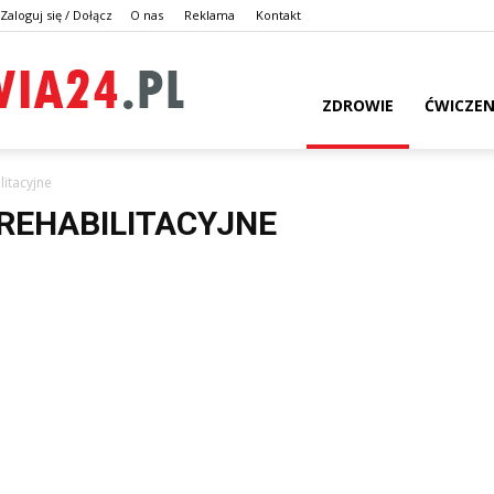
Zaloguj się / Dołącz
O nas
Reklama
Kontakt
dlazdrowia24.pl
ZDROWIE
ĆWICZEN
litacyjne
 REHABILITACYJNE