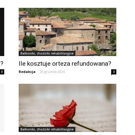
Balkoniki, chodziki rehabilitacyjne
n?
Ile kosztuje orteza refundowana?
Redakcja
-
20 grudnia 2024
0
0
Balkoniki, chodziki rehabilitacyjne