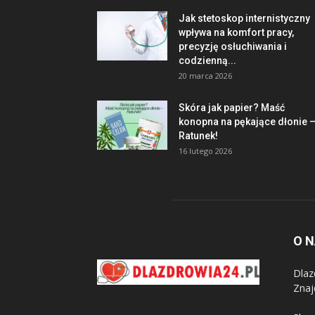
Jak stetoskop internistyczny
wpływa na komfort pracy,
precyzję osłuchiwania i
codzienną...
20 marca 2026
Skóra jak papier? Maść
konopna na pękające dłonie 
Ratunek!
16 lutego 2026
O 
Dlaz
Znaj