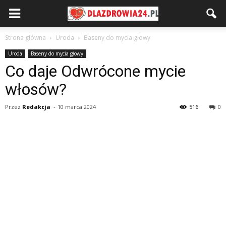
Strona główna
Uroda
Baseny do mycia głowy
Uroda
Baseny do mycia głowy
Co daje Odwrócone mycie
włosów?
Przez
Redakcja
-
10 marca 2024
516
0