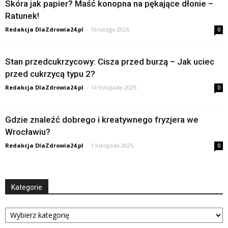
Skóra jak papier? Maść konopna na pękające dłonie –
Ratunek!
Redakcja DlaZdrowia24.pl
-
16 lutego 2026
0
Stan przedcukrzycowy: Cisza przed burzą – Jak uciec
przed cukrzycą typu 2?
Redakcja DlaZdrowia24.pl
-
14 listopada 2025
0
Gdzie znaleźć dobrego i kreatywnego fryzjera we
Wrocławiu?
Redakcja DlaZdrowia24.pl
-
1 listopada 2025
0
Kategorie
Kategorie