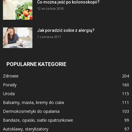
Co można jeść po kolonoskopii?
12 września 2018
Jak poradzić sobie z alergią?
1 czerwca 2017
POPULARNE KATEGORIE
Zdrowie
204
Porady
160
Uroda
115
Balsamy, masła, kremy do ciała
111
Dermokosmetyki do opalania
103
Bandaże, opaski, siatki opatrunkowe
99
Autoklawy, sterylizatory
97