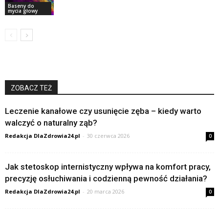
Baseny do
mycia głowy
ZOBACZ TEŻ
Leczenie kanałowe czy usunięcie zęba – kiedy warto
walczyć o naturalny ząb?
Redakcja DlaZdrowia24.pl
-
30 czerwca 2026
0
Jak stetoskop internistyczny wpływa na komfort pracy,
precyzję osłuchiwania i codzienną pewność działania?
Redakcja DlaZdrowia24.pl
-
20 marca 2026
0