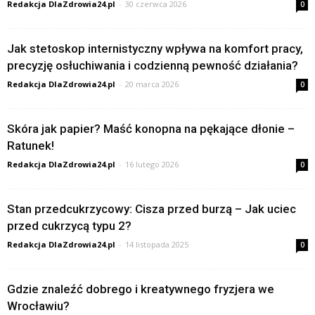
Redakcja DlaZdrowia24.pl
-
30 czerwca 2026
0
Jak stetoskop internistyczny wpływa na komfort pracy,
precyzję osłuchiwania i codzienną pewność działania?
Redakcja DlaZdrowia24.pl
-
20 marca 2026
0
Skóra jak papier? Maść konopna na pękające dłonie –
Ratunek!
Redakcja DlaZdrowia24.pl
-
16 lutego 2026
0
Stan przedcukrzycowy: Cisza przed burzą – Jak uciec
przed cukrzycą typu 2?
Redakcja DlaZdrowia24.pl
-
14 listopada 2025
0
Gdzie znaleźć dobrego i kreatywnego fryzjera we
Wrocławiu?