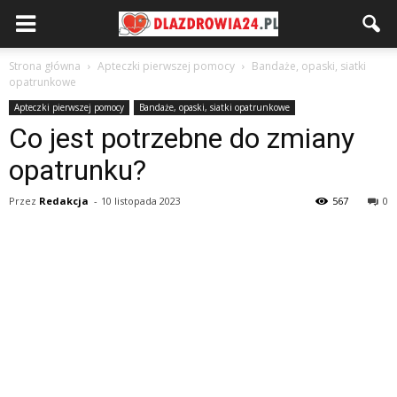
Strona główna
Apteczki pierwszej pomocy
Bandaże, opaski, siatki
opatrunkowe
Apteczki pierwszej pomocy
Bandaże, opaski, siatki opatrunkowe
Co jest potrzebne do zmiany
opatrunku?
Przez
Redakcja
-
10 listopada 2023
567
0