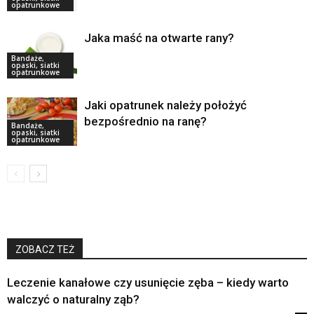
opatrunkowe
Jaka maść na otwarte rany?
Bandaże,
opaski, siatki
opatrunkowe
Jaki opatrunek należy położyć
bezpośrednio na ranę?
Bandaże,
opaski, siatki
opatrunkowe
ZOBACZ TEŻ
Leczenie kanałowe czy usunięcie zęba – kiedy warto
walczyć o naturalny ząb?