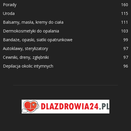
Porady
160
Uroda
115
Balsamy, masła, kremy do ciała
111
Dermokosmetyki do opalania
103
Bandaże, opaski, siatki opatrunkowe
99
Autoklawy, sterylizatory
97
Cewniki, dreny, zgłębniki
97
Depilacja okolic intymnych
96