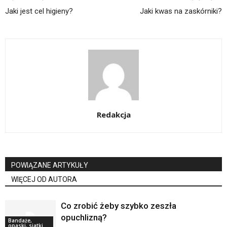
Jaki jest cel higieny?
Jaki kwas na zaskórniki?
Redakcja
POWIĄZANE ARTYKUŁY
WIĘCEJ OD AUTORA
Co zrobić żeby szybko zeszła
opuchlizną?
Bandaże,
opaski, siatki