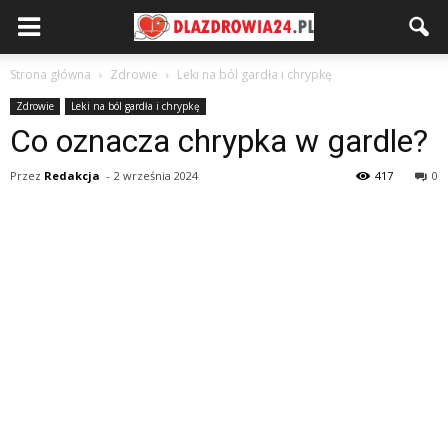
Strona główna
Zdrowie
Leki na ból gardła i chrypkę
Zdrowie
Leki na ból gardła i chrypkę
Co oznacza chrypka w gardle?
Przez
Redakcja
-
2 września 2024
417
0