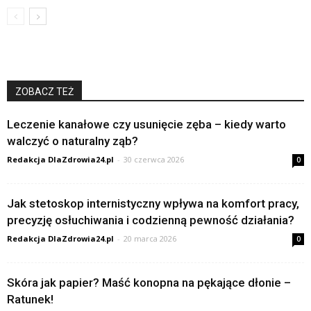
ZOBACZ TEŻ
Leczenie kanałowe czy usunięcie zęba – kiedy warto
walczyć o naturalny ząb?
Redakcja DlaZdrowia24.pl
-
30 czerwca 2026
0
Jak stetoskop internistyczny wpływa na komfort pracy,
precyzję osłuchiwania i codzienną pewność działania?
Redakcja DlaZdrowia24.pl
-
20 marca 2026
0
Skóra jak papier? Maść konopna na pękające dłonie –
Ratunek!