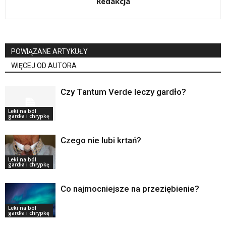
Redakcja
POWIĄZANE ARTYKUŁY
WIĘCEJ OD AUTORA
Czy Tantum Verde leczy gardło?
Leki na ból
gardła i chrypkę
Czego nie lubi krtań?
Leki na ból
gardła i chrypkę
Co najmocniejsze na przeziębienie?
Leki na ból
gardła i chrypkę