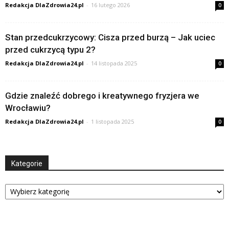
Redakcja DlaZdrowia24.pl
-
16 lutego 2026
0
Stan przedcukrzycowy: Cisza przed burzą – Jak uciec
przed cukrzycą typu 2?
Redakcja DlaZdrowia24.pl
-
14 listopada 2025
0
Gdzie znaleźć dobrego i kreatywnego fryzjera we
Wrocławiu?
Redakcja DlaZdrowia24.pl
-
1 listopada 2025
0
Kategorie
Kategorie