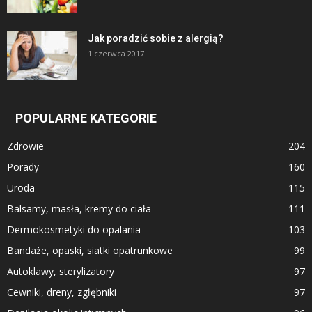
Jak poradzić sobie z alergią?
1 czerwca 2017
POPULARNE KATEGORIE
Zdrowie
204
Porady
160
Uroda
115
Balsamy, masła, kremy do ciała
111
Dermokosmetyki do opalania
103
Bandaże, opaski, siatki opatrunkowe
99
Autoklawy, sterylizatory
97
Cewniki, dreny, zgłębniki
97