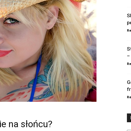
S
p
Re
S
–
Re
G
f
Re
ie na słońcu?
Ka