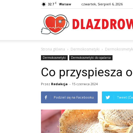
C
32.7
czwartek, Sierpień 6, 2026
Warsaw
Strona główna
Dermokosmetyki
Dermokosmetyki
Dermokosmetyki
Dermokosmetyki do opalania
Co przyspiesza o
Przez
Redakcja
-
15 czerwca 2024
Podziel się na Facebooku
Tweet (Ćw