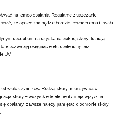
ływać na tempo opalania. Regularne złuszczanie
awić, że opalenizna będzie bardziej równomierna i trwała.
edynym sposobem na uzyskanie pięknej skóry. Istnieją
które pozwalają osiągnąć efekt opalenizny bez
ie UV.
y od wielu czynników. Rodzaj skóry, intensywność
ęgnacja skóry – wszystkie te elementy mają wpływ na
 się opalamy, zawsze należy pamiętać o ochronie skóry
.