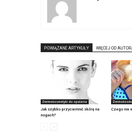
POWIĄZANE ARTYKUŁY
WIĘCEJ OD AUTOR
Dermokosmetyki do opalania
Dermokosmet
Jak szybko przyciemnić skórę na
Czego nie w
nogach?