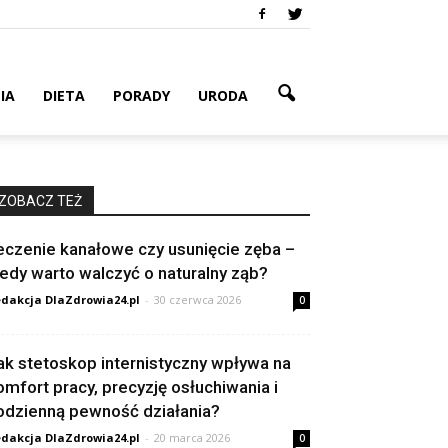
IA
DIETA
PORADY
URODA
ZOBACZ TEŻ
eczenie kanałowe czy usunięcie zęba –
iedy warto walczyć o naturalny ząb?
dakcja DlaZdrowia24.pl
-
30 czerwca 2026
0
ak stetoskop internistyczny wpływa na
omfort pracy, precyzję osłuchiwania i
odzienną pewność działania?
dakcja DlaZdrowia24.pl
-
20 marca 2026
0