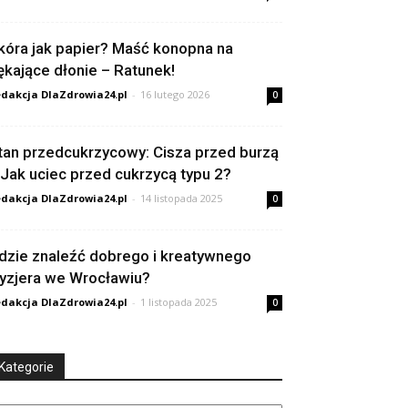
kóra jak papier? Maść konopna na
ękające dłonie – Ratunek!
dakcja DlaZdrowia24.pl
-
16 lutego 2026
0
tan przedcukrzycowy: Cisza przed burzą
 Jak uciec przed cukrzycą typu 2?
dakcja DlaZdrowia24.pl
-
14 listopada 2025
0
dzie znaleźć dobrego i kreatywnego
ryzjera we Wrocławiu?
dakcja DlaZdrowia24.pl
-
1 listopada 2025
0
Kategorie
tegorie