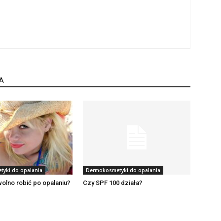
A
yki do opalania
Dermokosmetyki do opalania
olno robić po opalaniu?
Czy SPF 100 działa?