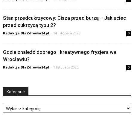
Stan przedcukrzycowy: Cisza przed burzą – Jak uciec
przed cukrzycą typu 2?
Redakcja DlaZdrowia24.pl
-
14 listopada 2025
0
Gdzie znaleźć dobrego i kreatywnego fryzjera we
Wrocławiu?
Redakcja DlaZdrowia24.pl
-
1 listopada 2025
0
Kategorie
Kategorie