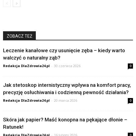
ZOBACZ TEŻ
Leczenie kanałowe czy usunięcie zęba – kiedy warto
walczyć o naturalny ząb?
Redakcja DlaZdrowia24.pl
-
30 czerwca 2026
0
Jak stetoskop internistyczny wpływa na komfort pracy,
precyzję osłuchiwania i codzienną pewność działania?
Redakcja DlaZdrowia24.pl
-
20 marca 2026
0
Skóra jak papier? Maść konopna na pękające dłonie –
Ratunek!
Redakcja DlaZdrowia24.pl
-
16 lutego 2026
0