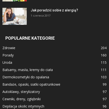
Jak poradzić sobie z alergią?
1 czerwca 2017
POPULARNE KATEGORIE
Zdrowie
204
Porady
160
Uroda
115
Balsamy, masła, kremy do ciała
111
Dermokosmetyki do opalania
103
Bandaże, opaski, siatki opatrunkowe
99
Autoklawy, sterylizatory
97
Cewniki, dreny, zgłębniki
97
Depilacja okolic intymnych
96