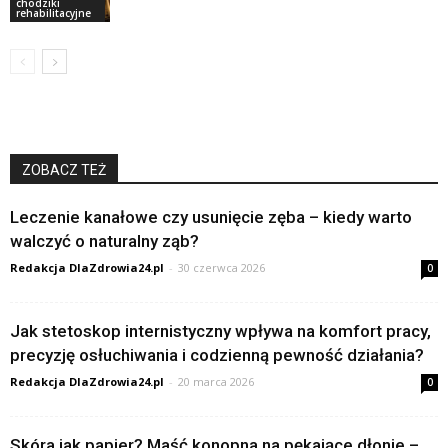
chodziki
rehabilitacyjne
ZOBACZ TEŻ
Leczenie kanałowe czy usunięcie zęba – kiedy warto
walczyć o naturalny ząb?
Redakcja DlaZdrowia24.pl
-
30 czerwca 2026
0
Jak stetoskop internistyczny wpływa na komfort pracy,
precyzję osłuchiwania i codzienną pewność działania?
Redakcja DlaZdrowia24.pl
-
20 marca 2026
0
Skóra jak papier? Maść konopna na pękające dłonie –