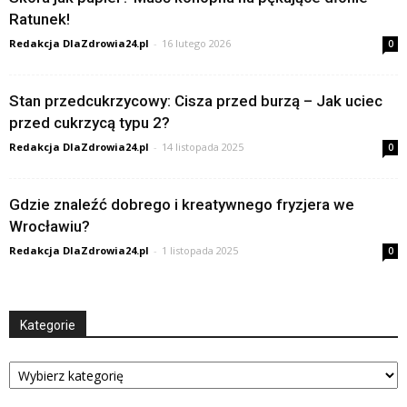
Ratunek!
Redakcja DlaZdrowia24.pl
-
16 lutego 2026
0
Stan przedcukrzycowy: Cisza przed burzą – Jak uciec
przed cukrzycą typu 2?
Redakcja DlaZdrowia24.pl
-
14 listopada 2025
0
Gdzie znaleźć dobrego i kreatywnego fryzjera we
Wrocławiu?
Redakcja DlaZdrowia24.pl
-
1 listopada 2025
0
Kategorie
Kategorie