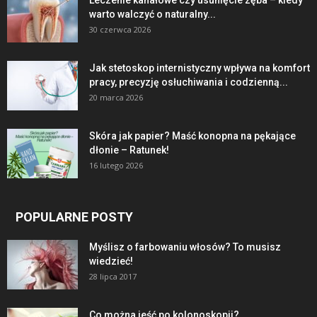
Leczenie kanałowe czy usunięcie zęba – kiedy
warto walczyć o naturalny...
30 czerwca 2026
Jak stetoskop internistyczny wpływa na komfort
pracy, precyzję osłuchiwania i codzienną...
20 marca 2026
Skóra jak papier? Maść konopna na pękające
dłonie – Ratunek!
16 lutego 2026
POPULARNE POSTY
Myślisz o farbowaniu włosów? To musisz
wiedzieć!
28 lipca 2017
Co można jeść po kolonoskopii?