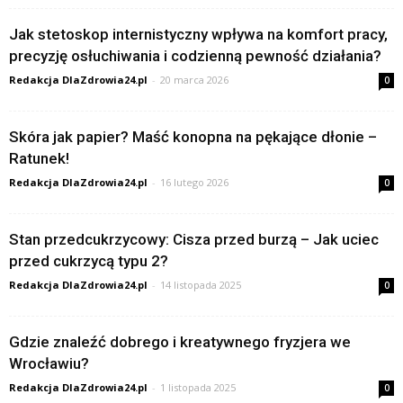
Jak stetoskop internistyczny wpływa na komfort pracy,
precyzję osłuchiwania i codzienną pewność działania?
Redakcja DlaZdrowia24.pl
-
20 marca 2026
0
Skóra jak papier? Maść konopna na pękające dłonie –
Ratunek!
Redakcja DlaZdrowia24.pl
-
16 lutego 2026
0
Stan przedcukrzycowy: Cisza przed burzą – Jak uciec
przed cukrzycą typu 2?
Redakcja DlaZdrowia24.pl
-
14 listopada 2025
0
Gdzie znaleźć dobrego i kreatywnego fryzjera we
Wrocławiu?
Redakcja DlaZdrowia24.pl
-
1 listopada 2025
0