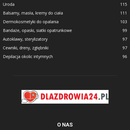
Uroda
115
Balsamy, masła, kremy do ciała
111
Dermokosmetyki do opalania
103
Bandaże, opaski, siatki opatrunkowe
99
Autoklawy, sterylizatory
97
Cewniki, dreny, zgłębniki
97
Depilacja okolic intymnych
96
O NAS