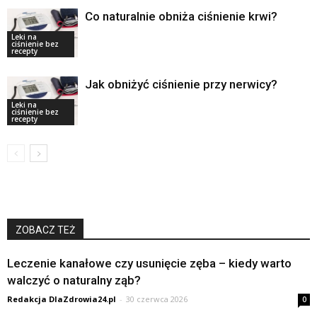
Co naturalnie obniża ciśnienie krwi?
Leki na
ciśnienie bez
recepty
Jak obniżyć ciśnienie przy nerwicy?
Leki na
ciśnienie bez
recepty
ZOBACZ TEŻ
Leczenie kanałowe czy usunięcie zęba – kiedy warto
walczyć o naturalny ząb?
Redakcja DlaZdrowia24.pl
-
30 czerwca 2026
0