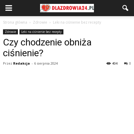
Strona główna
Zdrowie
Leki na ciśnienie bez recepty
Zdrowie
Leki na ciśnienie bez recepty
Czy chodzenie obniża
ciśnienie?
Przez
Redakcja
-
6 sierpnia 2024
404
0