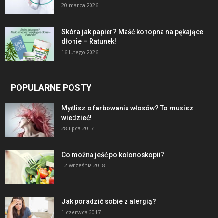
20 marca 2026
Skóra jak papier? Maść konopna na pękające
dłonie – Ratunek!
16 lutego 2026
POPULARNE POSTY
Myślisz o farbowaniu włosów? To musisz
wiedzieć!
28 lipca 2017
Co można jeść po kolonoskopii?
12 września 2018
Jak poradzić sobie z alergią?
1 czerwca 2017