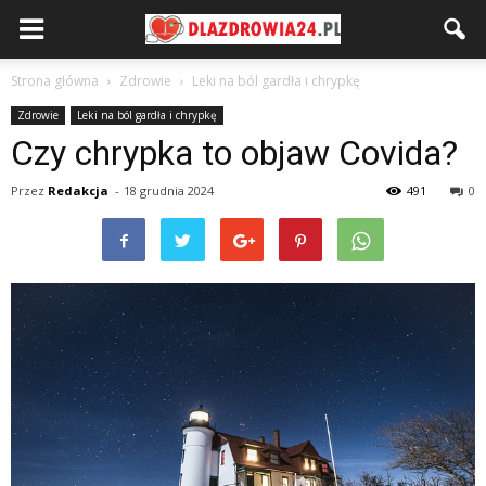
Strona główna
Zdrowie
Leki na ból gardła i chrypkę
Zdrowie
Leki na ból gardła i chrypkę
Czy chrypka to objaw Covida?
Przez
Redakcja
-
18 grudnia 2024
491
0