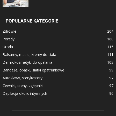
POPULARNE KATEGORIE
Zdrowie
204
Porady
160
Uroda
115
Balsamy, masła, kremy do ciała
111
Dermokosmetyki do opalania
103
Bandaże, opaski, siatki opatrunkowe
99
Autoklawy, sterylizatory
97
Cewniki, dreny, zgłębniki
97
Depilacja okolic intymnych
96