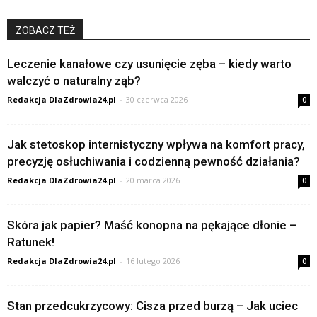
ZOBACZ TEŻ
Leczenie kanałowe czy usunięcie zęba – kiedy warto
walczyć o naturalny ząb?
Redakcja DlaZdrowia24.pl
-
30 czerwca 2026
0
Jak stetoskop internistyczny wpływa na komfort pracy,
precyzję osłuchiwania i codzienną pewność działania?
Redakcja DlaZdrowia24.pl
-
20 marca 2026
0
Skóra jak papier? Maść konopna na pękające dłonie –
Ratunek!
Redakcja DlaZdrowia24.pl
-
16 lutego 2026
0
Stan przedcukrzycowy: Cisza przed burzą – Jak uciec