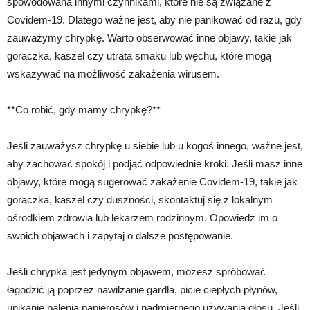
spowodowana innymi czynnikami, które nie są związane z
Covidem-19. Dlatego ważne jest, aby nie panikować od razu, gdy
zauważymy chrypkę. Warto obserwować inne objawy, takie jak
gorączka, kaszel czy utrata smaku lub węchu, które mogą
wskazywać na możliwość zakażenia wirusem.
**Co robić, gdy mamy chrypkę?**
Jeśli zauważysz chrypkę u siebie lub u kogoś innego, ważne jest,
aby zachować spokój i podjąć odpowiednie kroki. Jeśli masz inne
objawy, które mogą sugerować zakażenie Covidem-19, takie jak
gorączka, kaszel czy duszności, skontaktuj się z lokalnym
ośrodkiem zdrowia lub lekarzem rodzinnym. Opowiedz im o
swoich objawach i zapytaj o dalsze postępowanie.
Jeśli chrypka jest jedynym objawem, możesz spróbować
łagodzić ją poprzez nawilżanie gardła, picie ciepłych płynów,
unikanie palenia papierosów i nadmiernego używania głosu. Jeśli