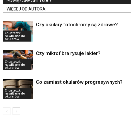
POWIĄZANE ARTYKUŁY
WIĘCEJ OD AUTORA
Czy okulary fotochromy są zdrowe?
Chusteczki
nawilżane do
okularów
Czy mikrofibra rysuje lakier?
Chusteczki
nawilżane do
okularów
Co zamiast okularów progresywnych?
Chusteczki
nawilżane do
okularów