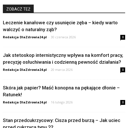
ZOBACZ TEŻ
Leczenie kanałowe czy usunięcie zęba – kiedy warto
walczyć o naturalny ząb?
Redakcja DlaZdrowia24.pl
-
30 czerwca 2026
0
Jak stetoskop internistyczny wpływa na komfort pracy,
precyzję osłuchiwania i codzienną pewność działania?
Redakcja DlaZdrowia24.pl
-
20 marca 2026
0
Skóra jak papier? Maść konopna na pękające dłonie –
Ratunek!
Redakcja DlaZdrowia24.pl
-
16 lutego 2026
0
Stan przedcukrzycowy: Cisza przed burzą – Jak uciec
przed cukrzycą typu 2?