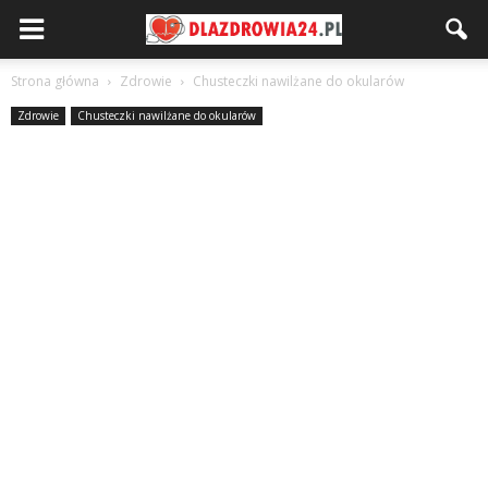
Strona główna
Zdrowie
Chusteczki nawilżane do okularów
Zdrowie
Chusteczki nawilżane do okularów