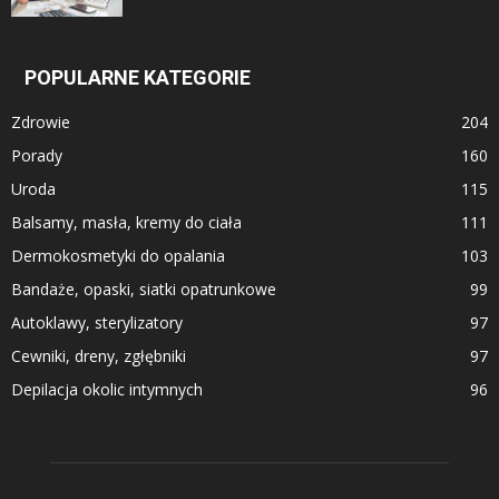
POPULARNE KATEGORIE
Zdrowie
204
Porady
160
Uroda
115
Balsamy, masła, kremy do ciała
111
Dermokosmetyki do opalania
103
Bandaże, opaski, siatki opatrunkowe
99
Autoklawy, sterylizatory
97
Cewniki, dreny, zgłębniki
97
Depilacja okolic intymnych
96