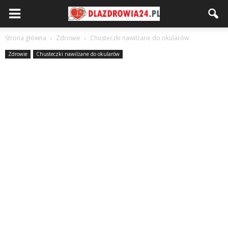
Strona główna
Zdrowie
Chusteczki nawilżane do okularów
Zdrowie
Chusteczki nawilżane do okularów