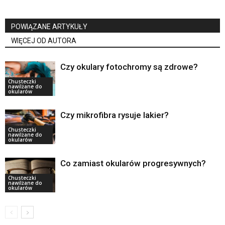
POWIĄZANE ARTYKUŁY
WIĘCEJ OD AUTORA
Czy okulary fotochromy są zdrowe?
Chusteczki
nawilżane do
okularów
Czy mikrofibra rysuje lakier?
Chusteczki
nawilżane do
okularów
Co zamiast okularów progresywnych?
Chusteczki
nawilżane do
okularów