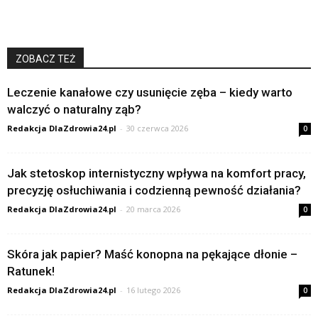
ZOBACZ TEŻ
Leczenie kanałowe czy usunięcie zęba – kiedy warto
walczyć o naturalny ząb?
Redakcja DlaZdrowia24.pl
-
30 czerwca 2026
0
Jak stetoskop internistyczny wpływa na komfort pracy,
precyzję osłuchiwania i codzienną pewność działania?
Redakcja DlaZdrowia24.pl
-
20 marca 2026
0
Skóra jak papier? Maść konopna na pękające dłonie –
Ratunek!
Redakcja DlaZdrowia24.pl
-
16 lutego 2026
0