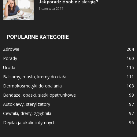
Jak poradzić sobie z alergią?
1 czerwca 2017
POPULARNE KATEGORIE
Zdrowie
204
Porady
160
Uroda
115
Balsamy, masła, kremy do ciała
111
Dermokosmetyki do opalania
103
Bandaże, opaski, siatki opatrunkowe
99
Autoklawy, sterylizatory
97
Cewniki, dreny, zgłębniki
97
Depilacja okolic intymnych
96