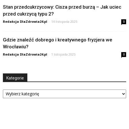
Stan przedcukrzycowy: Cisza przed burzą – Jak uciec
przed cukrzycą typu 2?
Redakcja DlaZdrowia24.pl
-
14 listopada 2025
0
Gdzie znaleźć dobrego i kreatywnego fryzjera we
Wrocławiu?
Redakcja DlaZdrowia24.pl
-
1 listopada 2025
0
Kategorie
Kategorie