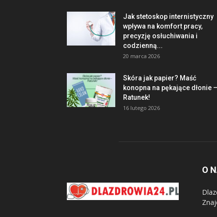
Jak stetoskop internistyczny
wpływa na komfort pracy,
precyzję osłuchiwania i
codzienną...
20 marca 2026
Skóra jak papier? Maść
konopna na pękające dłonie 
Ratunek!
16 lutego 2026
O 
Dlaz
Znaj