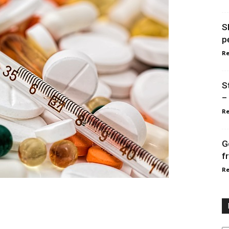
S
p
Re
S
–
Re
G
f
Re
Ka