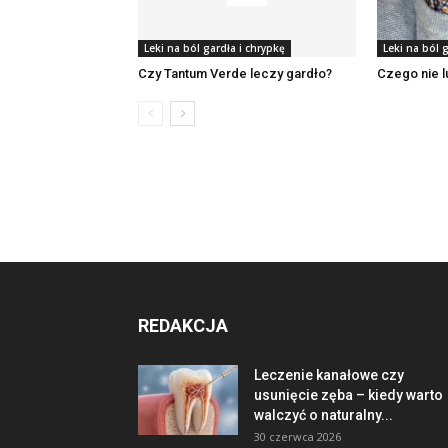
Leki na ból gardła i chrypkę
Leki na ból 
Czy Tantum Verde leczy gardło?
Czego nie l
REDAKCJA
Leczenie kanałowe czy
usunięcie zęba – kiedy warto
walczyć o naturalny...
30 czerwca 2026