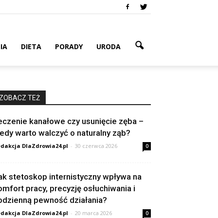
IA
DIETA
PORADY
URODA
ZOBACZ TEŻ
eczenie kanałowe czy usunięcie zęba –
iedy warto walczyć o naturalny ząb?
dakcja DlaZdrowia24.pl
-
30 czerwca 2026
0
ak stetoskop internistyczny wpływa na
omfort pracy, precyzję osłuchiwania i
odzienną pewność działania?
dakcja DlaZdrowia24.pl
-
20 marca 2026
0