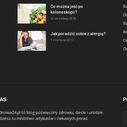
Ba
Co można jeść po
kolonoskopii?
D
12 września 2018
Ba
Au
Jak poradzić sobie z alergią?
Ce
1 czerwca 2017
De
–
NAS
P
drowia24.pl to blog poświęcony zdrowiu, diecie i urodzie.
dziesz tu mnóstwo artykułów i ciekawych porad.