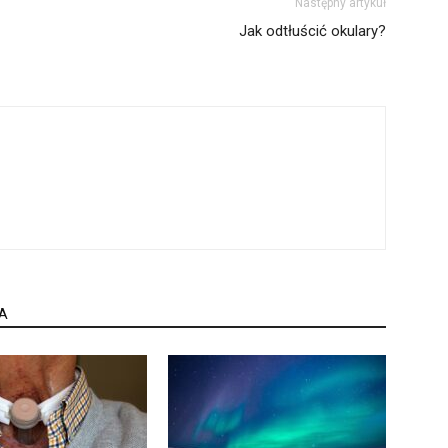
Następny artykuł
Jak odtłuścić okulary?
A