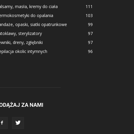
lsamy, masła, kremy do ciała
111
ermokosmetyki do opalania
103
ndaże, opaski, siatki opatrunkowe
99
toklawy, sterylizatory
97
wniki, dreny, zgłębniki
97
pilacja okolic intymnych
96
ODĄŻAJ ZA NAMI