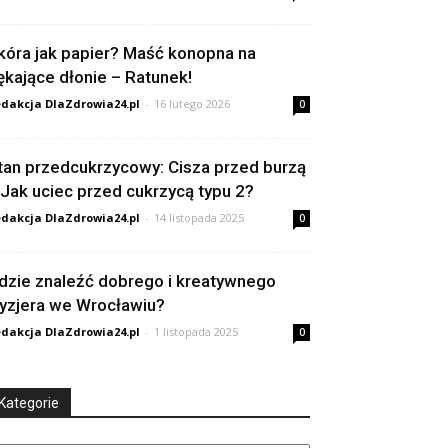
kóra jak papier? Maść konopna na
ękające dłonie – Ratunek!
dakcja DlaZdrowia24.pl
-
16 lutego 2026
0
tan przedcukrzycowy: Cisza przed burzą
 Jak uciec przed cukrzycą typu 2?
dakcja DlaZdrowia24.pl
-
14 listopada 2025
0
dzie znaleźć dobrego i kreatywnego
ryzjera we Wrocławiu?
dakcja DlaZdrowia24.pl
-
1 listopada 2025
0
Kategorie
tegorie