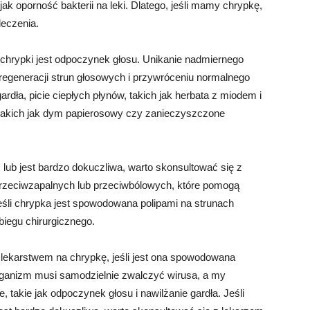
k oporność bakterii na leki. Dlatego, jeśli mamy chrypkę,
eczenia.
hrypki jest odpoczynek głosu. Unikanie nadmiernego
regeneracji strun głosowych i przywróceniu normalnego
rdła, picie ciepłych płynów, takich jak herbata z miodem i
, takich jak dym papierosowy czy zanieczyszczone
 lub jest bardzo dokuczliwa, warto skonsultować się z
przeciwzapalnych lub przeciwbólowych, które pomogą
eśli chrypka jest spowodowana polipami na strunach
iegu chirurgicznego.
lekarstwem na chrypkę, jeśli jest ona spowodowana
rganizm musi samodzielnie zwalczyć wirusa, a my
takie jak odpoczynek głosu i nawilżanie gardła. Jeśli