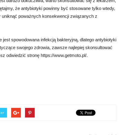
jest bardzo dokuczliwa, warto skonsultować się z lekarzem,
ętajmy, że antybiotyki powinny być stosowane tylko wtedy,
y uniknąć poważnych konsekwencji związanych z
 jest spowodowana infekcją bakteryjną, dlatego antybiotyki
otyczące swojego zdrowia, zawsze najlepiej skonsultować
sz odwiedzić stronę https://www.getmoto.pl/.
ter