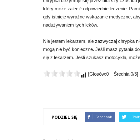
chrypka utrzymuje się przez dłuższy czas lub 
który może zalecić odpowiednie leczenie. Pami
gdy istnieje wyraźne wskazanie medyczne, ab
nadużywaniem tych leków.
Nie jestem lekarzem, ale zazwyczaj chrypka nie
mogą nie być konieczne. Jeśli masz pytania d
się z lekarzem. Jeśli szukasz motocykla, może
[Głosów:0 Średnia:0/5]
PODZIEL SIĘ
Facebook
Twit