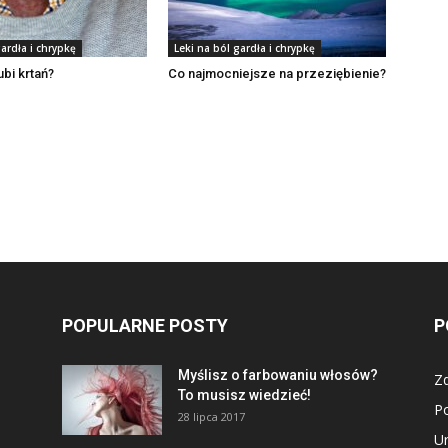
gardła i chrypkę
Leki na ból gardła i chrypkę
ubi krtań?
Co najmocniejsze na przeziębienie?
POPULARNE POSTY
P
Myślisz o farbowaniu włosów?
Z
To musisz wiedzieć!
P
28 lipca 2017
U