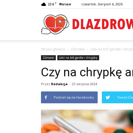
C
22.6
czwartek, Sierpień 6, 2026
Warsaw
Strona główna
Zdrowie
Leki na ból gardła i chry
Zdrowie
Leki na ból gardła i chrypkę
Czy na chrypkę a
Przez
Redakcja
-
25 sierpnia 2024
Podziel się na Facebooku
Tweet (Ćw