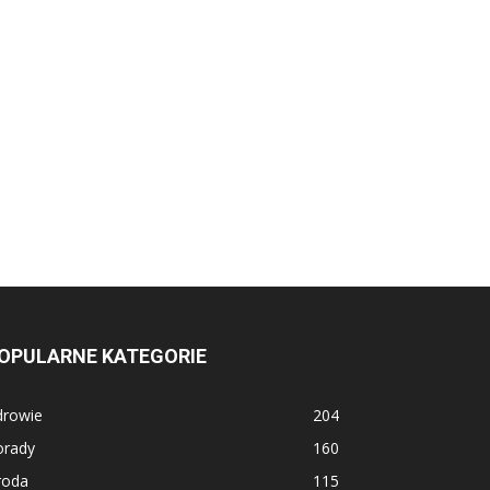
OPULARNE KATEGORIE
drowie
204
orady
160
roda
115