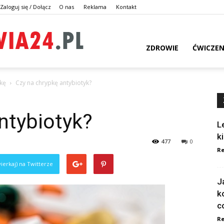
Zaloguj się / Dołącz
O nas
Reklama
Kontakt
dlazdrowia24.pl
ZDROWIE
ĆWICZEN
pkę
Czy na chrypkę antybiotyk?
ntybiotyk?
L
k
477
0
Re
ierkaj) na Twitterze
J
k
c
Re