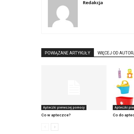
Redakcja
POWIĄZANE ARTYKUŁY
WIĘCEJ OD AUTOR
Apteczki pierwszej pomocy
Apteczki pi
Co w apteczce?
Co do aptec