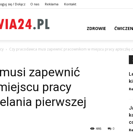
oguj się / Dołącz
O nas
Reklama
Kontakt
dlazdrowia24.pl
ZDROWIE
ĆWICZEN
cy
Czy pracodawca musi zapewnić pracownikom w miejscu pracy apteczkę do 
 musi zapewnić
L
k
iejscu pracy
Re
elania pierwszej
J
k
c
446
0
Re