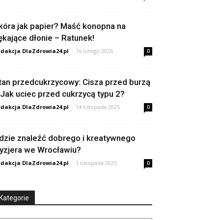
kóra jak papier? Maść konopna na
ękające dłonie – Ratunek!
dakcja DlaZdrowia24.pl
-
16 lutego 2026
0
tan przedcukrzycowy: Cisza przed burzą
 Jak uciec przed cukrzycą typu 2?
dakcja DlaZdrowia24.pl
-
14 listopada 2025
0
dzie znaleźć dobrego i kreatywnego
ryzjera we Wrocławiu?
dakcja DlaZdrowia24.pl
-
1 listopada 2025
0
Kategorie
tegorie