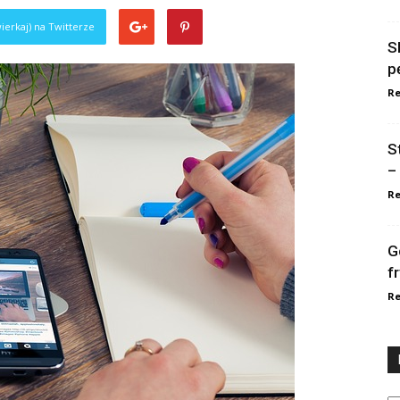
ierkaj) na Twitterze
S
p
Re
S
–
Re
G
f
Re
Ka