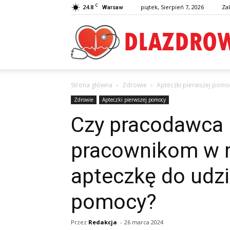
C
24.8
piątek, Sierpień 7, 2026
Zal
Warsaw
Strona główna
Zdrowie
Apteczki pierwszej pomo
Zdrowie
Apteczki pierwszej pomocy
Czy pracodawca
pracownikom w m
apteczkę do udzi
pomocy?
Przez
Redakcja
-
26 marca 2024