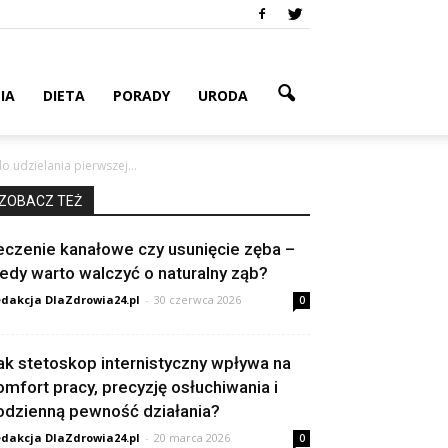
IA
DIETA
PORADY
URODA
udzielania pierwszej...
ZOBACZ TEŻ
eczenie kanałowe czy usunięcie zęba –
iedy warto walczyć o naturalny ząb?
dakcja DlaZdrowia24.pl
-
30 czerwca 2026
0
ak stetoskop internistyczny wpływa na
omfort pracy, precyzję osłuchiwania i
odzienną pewność działania?
dakcja DlaZdrowia24.pl
-
20 marca 2026
0