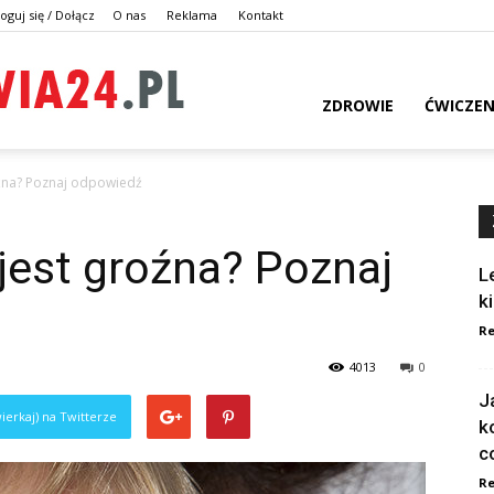
oguj się / Dołącz
O nas
Reklama
Kontakt
dlazdrowia24.pl
ZDROWIE
ĆWICZEN
oźna? Poznaj odpowiedź
jest groźna? Poznaj
L
k
Re
4013
0
J
ierkaj) na Twitterze
k
c
Re