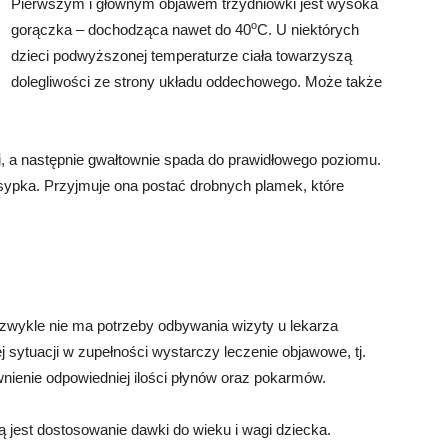
Pierwszym i głównym objawem trzydniówki jest wysoka
o
gorączka – dochodząca nawet do 40
C. U niektórych
dzieci podwyższonej temperaturze ciała towarzyszą
dolegliwości ze strony układu oddechowego. Może także
i, a następnie gwałtownie spada do prawidłowego poziomu.
sypka. Przyjmuje ona postać drobnych plamek, które
 zwykle nie ma potrzeby odbywania wizyty u lekarza
j sytuacji w zupełności wystarczy leczenie objawowe, tj.
ienie odpowiedniej ilości płynów oraz pokarmów.
 jest dostosowanie dawki do wieku i wagi dziecka.