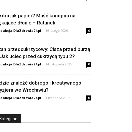
kóra jak papier? Maść konopna na
ękające dłonie – Ratunek!
dakcja DlaZdrowia24.pl
-
16 lutego 2026
0
tan przedcukrzycowy: Cisza przed burzą
 Jak uciec przed cukrzycą typu 2?
dakcja DlaZdrowia24.pl
-
14 listopada 2025
0
dzie znaleźć dobrego i kreatywnego
ryzjera we Wrocławiu?
dakcja DlaZdrowia24.pl
-
1 listopada 2025
0
Kategorie
tegorie