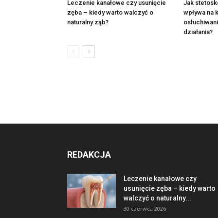
Leczenie kanałowe czy usunięcie
Jak stetosk
zęba – kiedy warto walczyć o
wpływa na k
naturalny ząb?
osłuchiwan
działania?
REDAKCJA
Leczenie kanałowe czy
usunięcie zęba – kiedy warto
walczyć o naturalny...
30 czerwca 2026