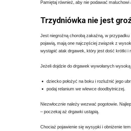
Pamiętaj również, aby nie podawać maluchowi a
Trzydniówka nie jest gro
Jest niegroźną chorobą zakaźną, w przypadku kt
pojawią, mają one najczęściej związek z wysoką
wystąpić atak drgawek, który jest dość krótki 
Jeżeli dojdzie do drgawek wywołanych wysoką 
dziecko położyć na boku i rozluźnić jego ubr
podaj relanium we wlewce doodbytniczej.
Niezwłocznie należy wezwać pogotowie. Najlepi
– poczekaj aż drgawki ustąpią.
Chociaż pojawienie się wysypki i obniżenie te