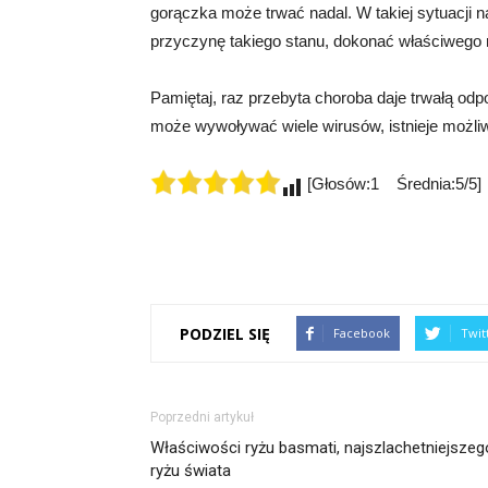
gorączka może trwać nadal. W takiej sytuacji n
przyczynę takiego stanu, dokonać właściwego r
Pamiętaj, raz przebyta choroba daje trwałą odp
może wywoływać wiele wirusów, istnieje możl
[Głosów:1 Średnia:5/5]
PODZIEL SIĘ
Facebook
Twit
Poprzedni artykuł
Właściwości ryżu basmati, najszlachetniejszeg
ryżu świata