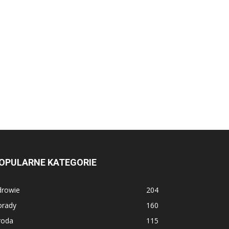
OPULARNE KATEGORIE
drowie
204
orady
160
roda
115