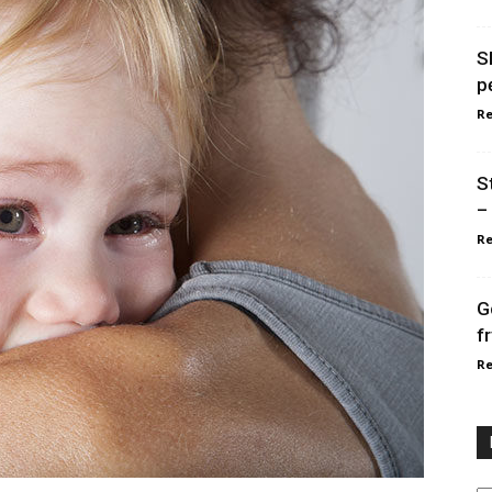
S
p
Re
S
–
Re
G
f
Re
Ka