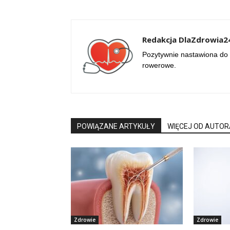
Redakcja DlaZdrowia24
Pozytywnie nastawiona do 
rowerowe.
POWIĄZANE ARTYKUŁY
WIĘCEJ OD AUTOR
Zdrowie
Zdrowie