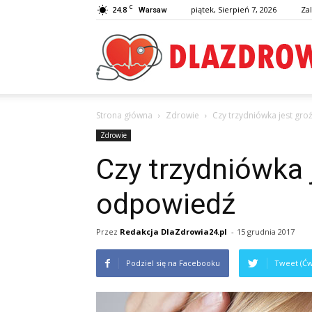
C
24.8
piątek, Sierpień 7, 2026
Zal
Warsaw
Strona główna
Zdrowie
Czy trzydniówka jest gr
Zdrowie
Czy trzydniówka 
odpowiedź
Przez
Redakcja DlaZdrowia24.pl
-
15 grudnia 2017
Podziel się na Facebooku
Tweet (Ćw