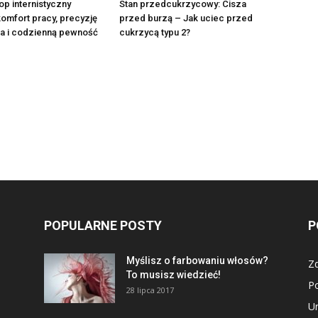
op internistyczny
Stan przedcukrzycowy: Cisza
omfort pracy, precyzję
przed burzą – Jak uciec przed
ia i codzienną pewność
cukrzycą typu 2?
POPULARNE POSTY
P
Myślisz o farbowaniu włosów?
Z
To musisz wiedzieć!
P
28 lipca 2017
U