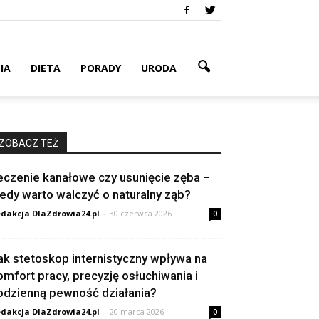
IA
DIETA
PORADY
URODA
ZOBACZ TEŻ
eczenie kanałowe czy usunięcie zęba –
iedy warto walczyć o naturalny ząb?
dakcja DlaZdrowia24.pl
-
30 czerwca 2026
0
ak stetoskop internistyczny wpływa na
omfort pracy, precyzję osłuchiwania i
odzienną pewność działania?
dakcja DlaZdrowia24.pl
-
20 marca 2026
0