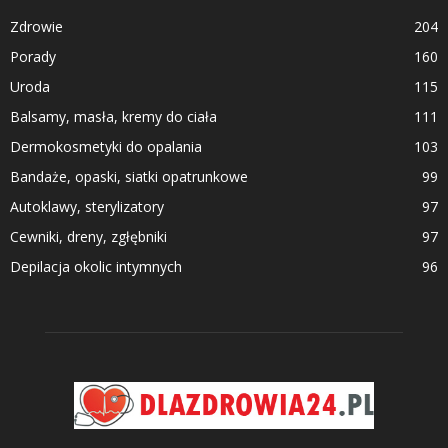
Zdrowie
204
Porady
160
Uroda
115
Balsamy, masła, kremy do ciała
111
Dermokosmetyki do opalania
103
Bandaże, opaski, siatki opatrunkowe
99
Autoklawy, sterylizatory
97
Cewniki, dreny, zgłębniki
97
Depilacja okolic intymnych
96