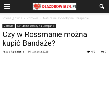
Strona główna
Zdrowie
Naturalne sposoby na Chrapanie
Zdrowie
Naturalne sposoby na Chrapanie
Czy w Rossmanie można
kupić Bandaże?
Przez
Redakcja
-
16 stycznia 2025
440
0