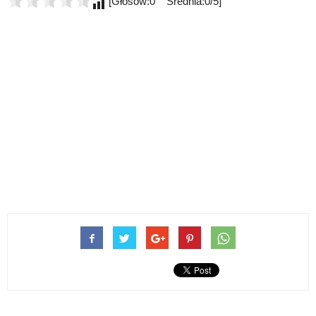
[Głosów:0 Średnia:0/5]