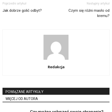
Poprzedni artykuł
Następny artykuł
Jak dobrze golić odbyt?
Czym się różni masło od
kremu?
Redakcja
POWIĄZANE ARTYKUŁY
WIĘCEJ OD AUTORA
Czy można usłyszeć swoje chrapanie?