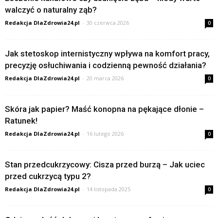
walczyć o naturalny ząb?
Redakcja DlaZdrowia24.pl
-
30 czerwca 2026
0
Jak stetoskop internistyczny wpływa na komfort pracy,
precyzję osłuchiwania i codzienną pewność działania?
Redakcja DlaZdrowia24.pl
-
20 marca 2026
0
Skóra jak papier? Maść konopna na pękające dłonie –
Ratunek!
Redakcja DlaZdrowia24.pl
-
16 lutego 2026
0
Stan przedcukrzycowy: Cisza przed burzą – Jak uciec
przed cukrzycą typu 2?
Redakcja DlaZdrowia24.pl
-
14 listopada 2025
0