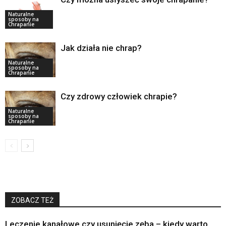
Naturalne
sposoby na
Chrapanie
Jak działa nie chrap?
Naturalne
sposoby na
Chrapanie
Czy zdrowy człowiek chrapie?
Naturalne
sposoby na
Chrapanie
ZOBACZ TEŻ
Leczenie kanałowe czy usunięcie zęba – kiedy warto