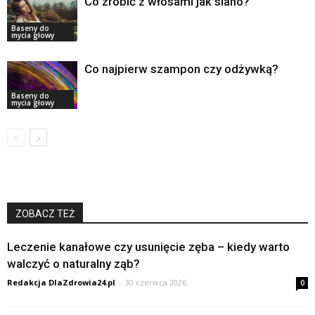
Co zrobić z włosami jak siano?
Baseny do
mycia głowy
Co najpierw szampon czy odżywką?
Baseny do
mycia głowy
ZOBACZ TEŻ
Leczenie kanałowe czy usunięcie zęba – kiedy warto
walczyć o naturalny ząb?
Redakcja DlaZdrowia24.pl
-
30 czerwca 2026
0