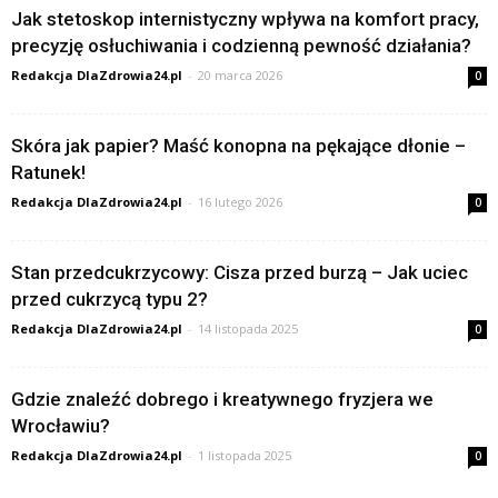
Jak stetoskop internistyczny wpływa na komfort pracy,
precyzję osłuchiwania i codzienną pewność działania?
Redakcja DlaZdrowia24.pl
-
20 marca 2026
0
Skóra jak papier? Maść konopna na pękające dłonie –
Ratunek!
Redakcja DlaZdrowia24.pl
-
16 lutego 2026
0
Stan przedcukrzycowy: Cisza przed burzą – Jak uciec
przed cukrzycą typu 2?
Redakcja DlaZdrowia24.pl
-
14 listopada 2025
0
Gdzie znaleźć dobrego i kreatywnego fryzjera we
Wrocławiu?
Redakcja DlaZdrowia24.pl
-
1 listopada 2025
0