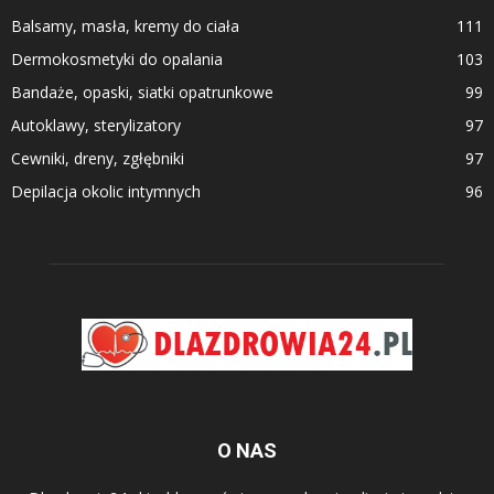
Balsamy, masła, kremy do ciała
111
Dermokosmetyki do opalania
103
Bandaże, opaski, siatki opatrunkowe
99
Autoklawy, sterylizatory
97
Cewniki, dreny, zgłębniki
97
Depilacja okolic intymnych
96
O NAS