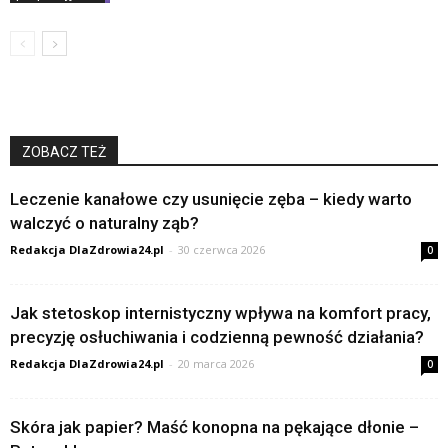
ZOBACZ TEŻ
Leczenie kanałowe czy usunięcie zęba – kiedy warto
walczyć o naturalny ząb?
Redakcja DlaZdrowia24.pl
-
30 czerwca 2026
0
Jak stetoskop internistyczny wpływa na komfort pracy,
precyzję osłuchiwania i codzienną pewność działania?
Redakcja DlaZdrowia24.pl
-
20 marca 2026
0
Skóra jak papier? Maść konopna na pękające dłonie –