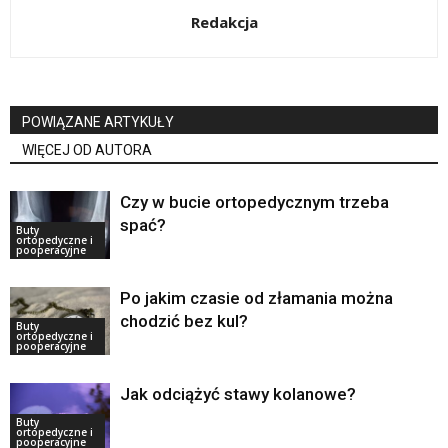
Redakcja
POWIĄZANE ARTYKUŁY
WIĘCEJ OD AUTORA
Czy w bucie ortopedycznym trzeba
spać?
Buty
ortopedyczne i
pooperacyjne
Po jakim czasie od złamania można
chodzić bez kul?
Buty
ortopedyczne i
pooperacyjne
Jak odciążyć stawy kolanowe?
Buty
ortopedyczne i
pooperacyjne