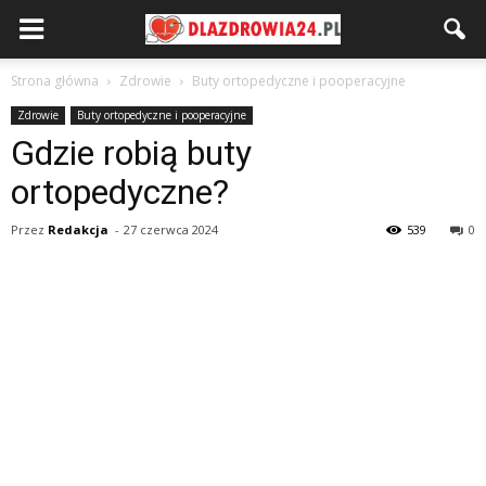
Strona główna
Zdrowie
Buty ortopedyczne i pooperacyjne
Zdrowie
Buty ortopedyczne i pooperacyjne
Gdzie robią buty
ortopedyczne?
Przez
Redakcja
-
27 czerwca 2024
539
0