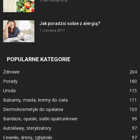
12 września 2018
Jak poradzić sobie z alergią?
1 czerwca 2017
POPULARNE KATEGORIE
Zdrowie
204
Porady
160
Uroda
115
Balsamy, masła, kremy do ciała
111
Dermokosmetyki do opalania
103
Bandaże, opaski, siatki opatrunkowe
99
Autoklawy, sterylizatory
97
Cewniki, dreny, zgłębniki
97