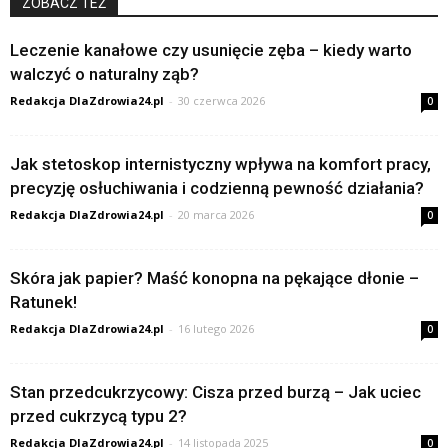
ZOBACZ TEŻ
Leczenie kanałowe czy usunięcie zęba – kiedy warto
walczyć o naturalny ząb?
Redakcja DlaZdrowia24.pl
-
30 czerwca 2026
0
Jak stetoskop internistyczny wpływa na komfort pracy,
precyzję osłuchiwania i codzienną pewność działania?
Redakcja DlaZdrowia24.pl
-
20 marca 2026
0
Skóra jak papier? Maść konopna na pękające dłonie –
Ratunek!
Redakcja DlaZdrowia24.pl
-
16 lutego 2026
0
Stan przedcukrzycowy: Cisza przed burzą – Jak uciec
przed cukrzycą typu 2?
Redakcja DlaZdrowia24.pl
-
14 listopada 2025
0