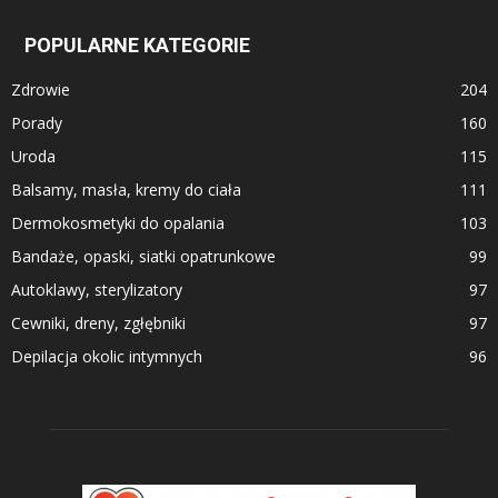
POPULARNE KATEGORIE
Zdrowie
204
Porady
160
Uroda
115
Balsamy, masła, kremy do ciała
111
Dermokosmetyki do opalania
103
Bandaże, opaski, siatki opatrunkowe
99
Autoklawy, sterylizatory
97
Cewniki, dreny, zgłębniki
97
Depilacja okolic intymnych
96