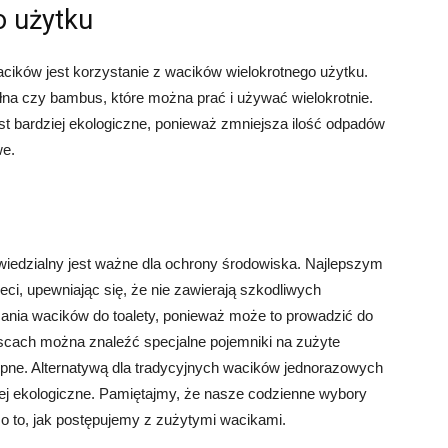
o użytku
cików jest korzystanie z wacików wielokrotnego użytku.
łna czy bambus, które można prać i używać wielokrotnie.
st bardziej ekologiczne, ponieważ zmniejsza ilość odpadów
we.
edzialny jest ważne dla ochrony środowiska. Najlepszym
ci, upewniając się, że nie zawierają szkodliwych
ania wacików do toalety, ponieważ może to prowadzić do
scach można znaleźć specjalne pojemniki na zużyte
tępne. Alternatywą dla tradycyjnych wacików jednorazowych
ziej ekologiczne. Pamiętajmy, że nasze codzienne wybory
o to, jak postępujemy z zużytymi wacikami.