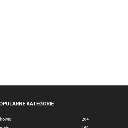
OPULARNE KATEGORIE
drowie
204
orady
160