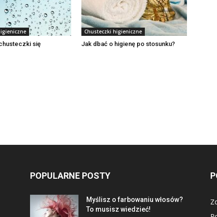
igieniczne
Chusteczki higieniczne
chusteczki się
Jak dbać o higienę po stosunku?
POPULARNE POSTY
P
Myślisz o farbowaniu włosów?
Z
To musisz wiedzieć!
P