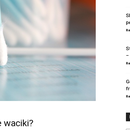
S
p
Re
S
–
Re
G
f
Re
 waciki?
Ka