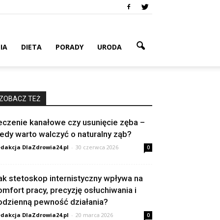
IA
DIETA
PORADY
URODA
ZOBACZ TEŻ
eczenie kanałowe czy usunięcie zęba –
iedy warto walczyć o naturalny ząb?
dakcja DlaZdrowia24.pl
-
30 czerwca 2026
0
ak stetoskop internistyczny wpływa na
omfort pracy, precyzję osłuchiwania i
odzienną pewność działania?
dakcja DlaZdrowia24.pl
-
20 marca 2026
0