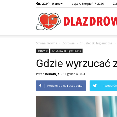
C
20.9
piątek, Sierpień 7, 2026
Zal
Warsaw
Strona główna
Zdrowie
Chusteczki higieniczne
Zdrowie
Chusteczki higieniczne
Gdzie wyrzucać z
Przez
Redakcja
-
11 grudnia 2024
Podziel się na Facebooku
Tweet (Ćw