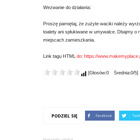
Wezwanie do działania:
Proszę pamiętaj, że zużyte waciki należy wyr
toalety ani spłukiwane w umywalce. Dbajmy o
miejscach zamieszkania.
Link tagu HTML
do:
https://www.makemyplace.p
[Głosów:0 Średnia:0/5]
PODZIEL SIĘ
Facebook
Twit
Poprzedni artykuł