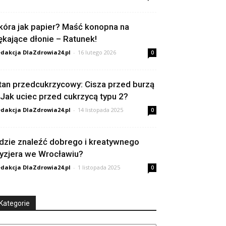
kóra jak papier? Maść konopna na
ękające dłonie – Ratunek!
dakcja DlaZdrowia24.pl
-
16 lutego 2026
0
tan przedcukrzycowy: Cisza przed burzą
 Jak uciec przed cukrzycą typu 2?
dakcja DlaZdrowia24.pl
-
14 listopada 2025
0
dzie znaleźć dobrego i kreatywnego
ryzjera we Wrocławiu?
dakcja DlaZdrowia24.pl
-
1 listopada 2025
0
Kategorie
tegorie