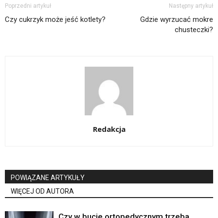
Poprzedni artykuł
Następny artykuł
Czy cukrzyk może jeść kotlety?
Gdzie wyrzucać mokre
chusteczki?
Redakcja
POWIĄZANE ARTYKUŁY
WIĘCEJ OD AUTORA
Czy w bucie ortopedycznym trzeba