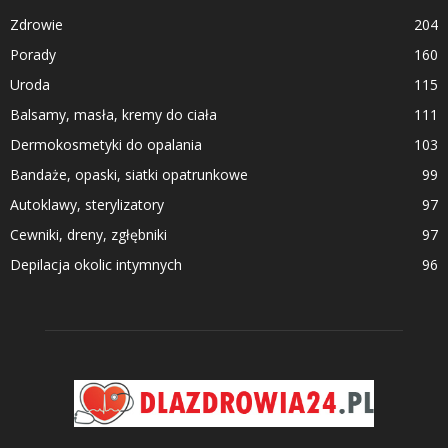
Zdrowie
204
Porady
160
Uroda
115
Balsamy, masła, kremy do ciała
111
Dermokosmetyki do opalania
103
Bandaże, opaski, siatki opatrunkowe
99
Autoklawy, sterylizatory
97
Cewniki, dreny, zgłębniki
97
Depilacja okolic intymnych
96