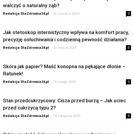
walczyć o naturalny ząb?
Redakcja DlaZdrowia24.pl
-
30 czerwca 2026
0
Jak stetoskop internistyczny wpływa na komfort pracy,
precyzję osłuchiwania i codzienną pewność działania?
Redakcja DlaZdrowia24.pl
-
20 marca 2026
0
Skóra jak papier? Maść konopna na pękające dłonie –
Ratunek!
Redakcja DlaZdrowia24.pl
-
16 lutego 2026
0
Stan przedcukrzycowy: Cisza przed burzą – Jak uciec
przed cukrzycą typu 2?
Redakcja DlaZdrowia24.pl
-
14 listopada 2025
0