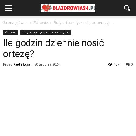
Strona główna
Zdrowie
Buty ortopedyczne i pooperacyjne
Zdrowie
Buty ortopedyczne i pooperacyjne
Ile godzin dziennie nosić
ortezę?
Przez
Redakcja
-
20 grudnia 2024
437
0