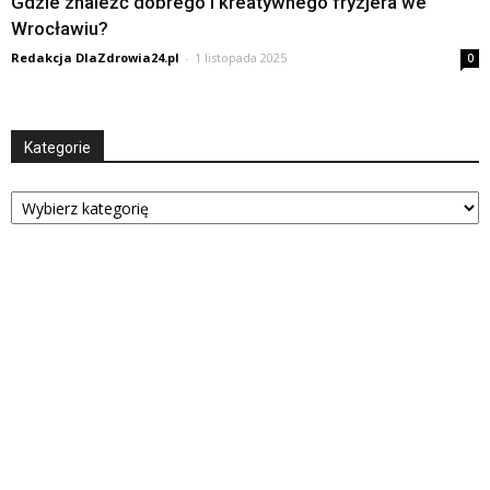
Gdzie znaleźć dobrego i kreatywnego fryzjera we
Wrocławiu?
Redakcja DlaZdrowia24.pl
-
1 listopada 2025
0
Kategorie
Kategorie