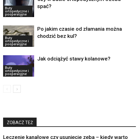
spać?
Buty
ortopedyczne i
pooperacyjne
Po jakim czasie od złamania można
chodzić bez kul?
Buty
ortopedyczne i
pooperacyjne
Jak odciążyć stawy kolanowe?
Buty
ortopedyczne i
pooperacyjne
ZOBACZ TEŻ
Leczenie kanałowe czy usunięcie zęba – kiedy warto