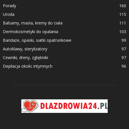
Porady
160
Uroda
115
Balsamy, masła, kremy do ciała
111
Dermokosmetyki do opalania
103
Bandaże, opaski, siatki opatrunkowe
99
Autoklawy, sterylizatory
97
Cewniki, dreny, zgłębniki
97
Depilacja okolic intymnych
96