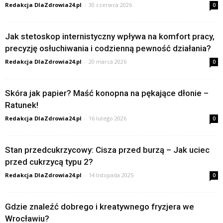
Redakcja DlaZdrowia24.pl
-
30 czerwca 2026
0
Jak stetoskop internistyczny wpływa na komfort pracy,
precyzję osłuchiwania i codzienną pewność działania?
Redakcja DlaZdrowia24.pl
-
20 marca 2026
0
Skóra jak papier? Maść konopna na pękające dłonie –
Ratunek!
Redakcja DlaZdrowia24.pl
-
16 lutego 2026
0
Stan przedcukrzycowy: Cisza przed burzą – Jak uciec
przed cukrzycą typu 2?
Redakcja DlaZdrowia24.pl
-
14 listopada 2025
0
Gdzie znaleźć dobrego i kreatywnego fryzjera we
Wrocławiu?