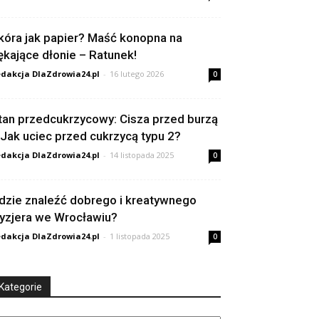
kóra jak papier? Maść konopna na
ękające dłonie – Ratunek!
dakcja DlaZdrowia24.pl
-
16 lutego 2026
0
tan przedcukrzycowy: Cisza przed burzą
 Jak uciec przed cukrzycą typu 2?
dakcja DlaZdrowia24.pl
-
14 listopada 2025
0
dzie znaleźć dobrego i kreatywnego
ryzjera we Wrocławiu?
dakcja DlaZdrowia24.pl
-
1 listopada 2025
0
Kategorie
tegorie