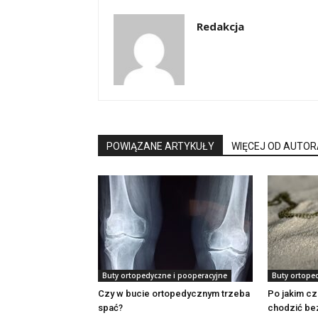
Redakcja
POWIĄZANE ARTYKUŁY
WIĘCEJ OD AUTOR
Buty ortopedyczne i pooperacyjne
Buty ortope
Czy w bucie ortopedycznym trzeba
Po jakim c
spać?
chodzić bez