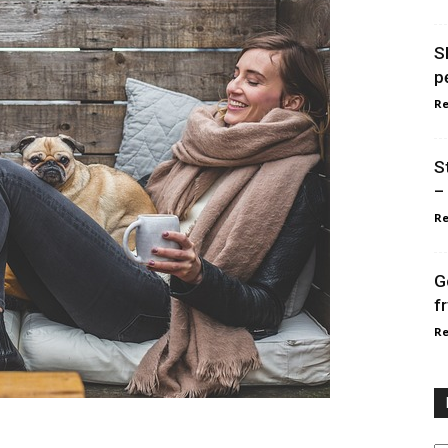
S
p
Re
S
–
Re
G
f
Re
Ka