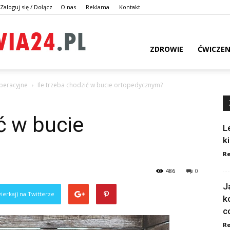
Zaloguj się / Dołącz
O nas
Reklama
Kontakt
dlazdrowia24.pl
ZDROWIE
ĆWICZEN
peracyjne
Ile trzeba chodzić w bucie ortopedycznym?
ć w bucie
L
k
Re
486
0
J
ierkaj) na Twitterze
k
c
Re