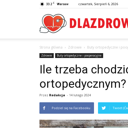
C
33.2
czwartek, Sierpień 6, 2026
Warsaw
Strona główna
Zdrowie
Buty ortopedyczne i poo
Zdrowie
Buty ortopedyczne i pooperacyjne
Ile trzeba chodzi
ortopedycznym?
Przez
Redakcja
-
14 lutego 2024
Podziel się na Facebooku
Tweet (Ćw