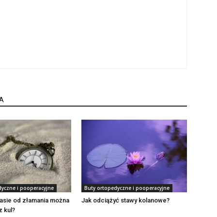
A
dyczne i pooperacyjne
Buty ortopedyczne i pooperacyjne
zasie od złamania można
Jak odciążyć stawy kolanowe?
 kul?