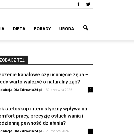
IA
DIETA
PORADY
URODA
ZOBACZ TEŻ
eczenie kanałowe czy usunięcie zęba –
iedy warto walczyć o naturalny ząb?
dakcja DlaZdrowia24.pl
-
30 czerwca 2026
0
ak stetoskop internistyczny wpływa na
omfort pracy, precyzję osłuchiwania i
odzienną pewność działania?
dakcja DlaZdrowia24.pl
-
20 marca 2026
0