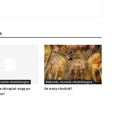
A
hodziki rehabilitacyjne
Balkoniki, chodziki rehabilitacyjne
a obciążać nogę po
Ile waży chodzik?
ie?