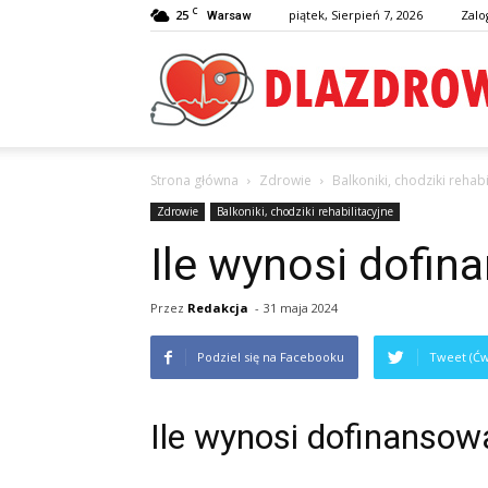
C
25
piątek, Sierpień 7, 2026
Zalo
Warsaw
Strona główna
Zdrowie
Balkoniki, chodziki rehabi
Zdrowie
Balkoniki, chodziki rehabilitacyjne
Ile wynosi dofin
Przez
Redakcja
-
31 maja 2024
Podziel się na Facebooku
Tweet (Ćw
Ile wynosi dofinansow