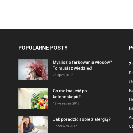
POPULARNE POSTY
P
Myślisz o farbowaniu włosów?
Z
To musisz wiedzieć!
P
28 lipca 2017
U
Ba
Co można jeść po
kolonoskopii?
D
12 września 2018
Ba
Au
Jak poradzić sobie z alergią?
Ce
1 czerwca 2017