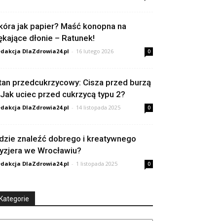
kóra jak papier? Maść konopna na
ękające dłonie – Ratunek!
dakcja DlaZdrowia24.pl
-
16 lutego 2026
0
tan przedcukrzycowy: Cisza przed burzą
 Jak uciec przed cukrzycą typu 2?
dakcja DlaZdrowia24.pl
-
14 listopada 2025
0
dzie znaleźć dobrego i kreatywnego
ryzjera we Wrocławiu?
dakcja DlaZdrowia24.pl
-
1 listopada 2025
0
Kategorie
tegorie