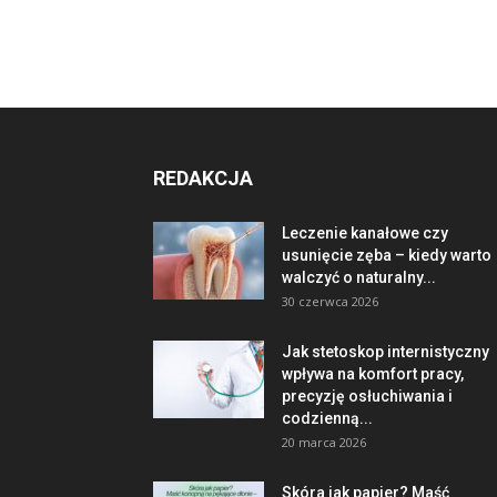
REDAKCJA
Leczenie kanałowe czy
usunięcie zęba – kiedy warto
walczyć o naturalny...
30 czerwca 2026
Jak stetoskop internistyczny
wpływa na komfort pracy,
precyzję osłuchiwania i
codzienną...
20 marca 2026
Skóra jak papier? Maść