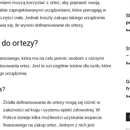
eniami muszą korzystać z ortez, aby poprawić swoją
jalnie zaprojektowanymi urządzeniami, które pomagają w
S
ch części ciała. Jednak koszty zakupu takiego urządzenia
p
a się, ile wynosi dofinansowanie do ortezy.
Re
 do ortezy?
S
–
inansowego, która ma na celu pomóc osobom z różnymi
Re
sowania ortez. Jest to szczególnie istotne dla osób, które
go urządzenia.
G
a?
f
Re
Źródła dofinansowania do ortezy mogą się różnić w
zależności od kraju i systemu opieki zdrowotnej. W
Polsce istnieje kilka możliwości uzyskania wsparcia
finansowego na zakup ortez. Jednym z nich jest
Ka