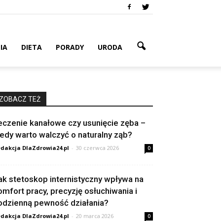
IA
DIETA
PORADY
URODA
ZOBACZ TEŻ
eczenie kanałowe czy usunięcie zęba –
iedy warto walczyć o naturalny ząb?
dakcja DlaZdrowia24.pl
-
30 czerwca 2026
0
ak stetoskop internistyczny wpływa na
omfort pracy, precyzję osłuchiwania i
odzienną pewność działania?
dakcja DlaZdrowia24.pl
-
20 marca 2026
0