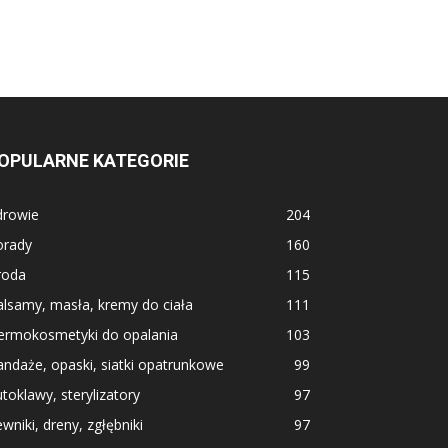
OPULARNE KATEGORIE
drowie
204
orady
160
roda
115
lsamy, masła, kremy do ciała
111
ermokosmetyki do opalania
103
ndaże, opaski, siatki opatrunkowe
99
toklawy, sterylizatory
97
wniki, dreny, zgłębniki
97