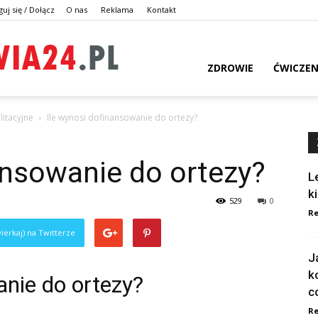
guj się / Dołącz
O nas
Reklama
Kontakt
dlazdrowia24.pl
ZDROWIE
ĆWICZEN
litacyjne
Ile wynosi dofinansowanie do ortezy?
ansowanie do ortezy?
L
k
529
0
Re
ierkaj) na Twitterze
J
k
anie do ortezy?
c
Re