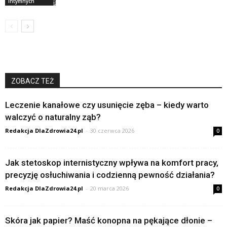
intymnych
ZOBACZ TEŻ
Leczenie kanałowe czy usunięcie zęba – kiedy warto
walczyć o naturalny ząb?
Redakcja DlaZdrowia24.pl
-
30 czerwca 2026
0
Jak stetoskop internistyczny wpływa na komfort pracy,
precyzję osłuchiwania i codzienną pewność działania?
Redakcja DlaZdrowia24.pl
-
20 marca 2026
0
Skóra jak papier? Maść konopna na pękające dłonie –