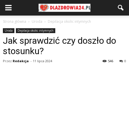
Strona główna
Uroda
Depilacja okolic intymnych
Uroda
Depilacja okolic intymnych
Jak sprawdzić czy doszło do
stosunku?
Przez
Redakcja
-
11 lipca 2024
546
0