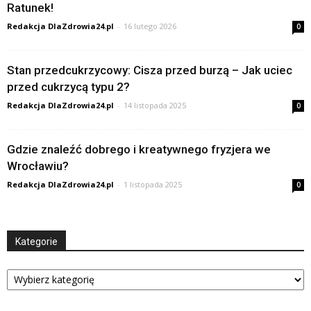
Ratunek!
Redakcja DlaZdrowia24.pl
-
16 lutego 2026
0
Stan przedcukrzycowy: Cisza przed burzą – Jak uciec
przed cukrzycą typu 2?
Redakcja DlaZdrowia24.pl
-
14 listopada 2025
0
Gdzie znaleźć dobrego i kreatywnego fryzjera we
Wrocławiu?
Redakcja DlaZdrowia24.pl
-
1 listopada 2025
0
Kategorie
Kategorie