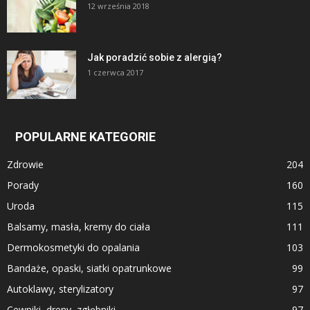
12 września 2018
Jak poradzić sobie z alergią?
1 czerwca 2017
POPULARNE KATEGORIE
Zdrowie
204
Porady
160
Uroda
115
Balsamy, masła, kremy do ciała
111
Dermokosmetyki do opalania
103
Bandaże, opaski, siatki opatrunkowe
99
Autoklawy, sterylizatory
97
Cewniki, dreny, zgłębniki
97