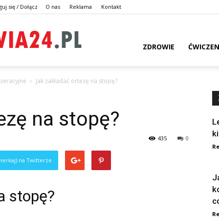
guj się / Dołącz
O nas
Reklama
Kontakt
dlazdrowia24.pl
ZDROWIE
ĆWICZEN
peracyjne
Jak zakładać ortezę na stopę?
ezę na stopę?
L
k
435
0
Re
ierkaj) na Twitterze
J
k
a stopę?
c
Re