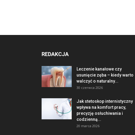
REDAKCJA
Leczenie kanałowe czy
usunięcie zęba – kiedy warto
walczyć o naturalny...
30 czerwca 2026
Jak stetoskop internistyczny
wpływa na komfort pracy,
precyzję osłuchiwania i
codzienną...
20 marca 2026