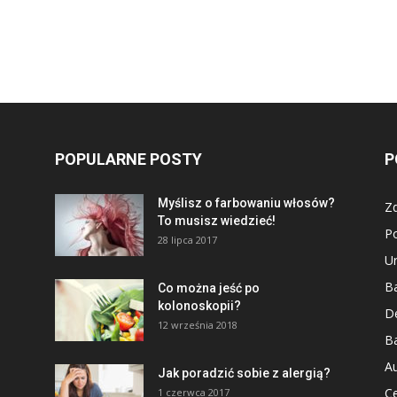
POPULARNE POSTY
P
Myślisz o farbowaniu włosów?
Z
To musisz wiedzieć!
P
28 lipca 2017
U
Ba
Co można jeść po
kolonoskopii?
D
12 września 2018
Ba
Au
Jak poradzić sobie z alergią?
Ce
1 czerwca 2017