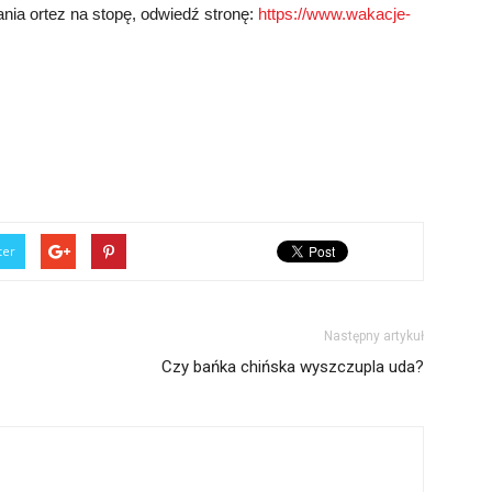
nia ortez na stopę, odwiedź stronę:
https://www.wakacje-
ter
Następny artykuł
Czy bańka chińska wyszczupla uda?