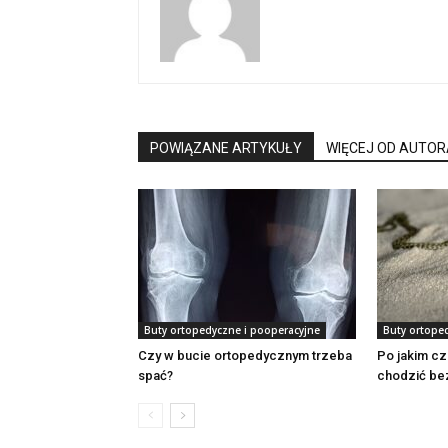
POWIĄZANE ARTYKUŁY
WIĘCEJ OD AUTOR
Buty ortopedyczne i pooperacyjne
Buty ortope
Czy w bucie ortopedycznym trzeba
Po jakim c
spać?
chodzić bez