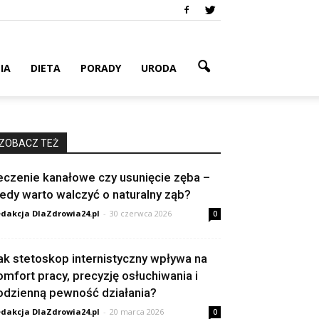
IA
DIETA
PORADY
URODA
ZOBACZ TEŻ
eczenie kanałowe czy usunięcie zęba –
iedy warto walczyć o naturalny ząb?
dakcja DlaZdrowia24.pl
-
30 czerwca 2026
0
ak stetoskop internistyczny wpływa na
omfort pracy, precyzję osłuchiwania i
odzienną pewność działania?
dakcja DlaZdrowia24.pl
-
20 marca 2026
0