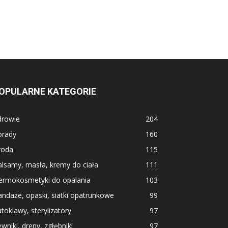
OPULARNE KATEGORIE
drowie
204
orady
160
roda
115
lsamy, masła, kremy do ciała
111
ermokosmetyki do opalania
103
ndaże, opaski, siatki opatrunkowe
99
toklawy, sterylizatory
97
wniki, dreny, zgłębniki
97