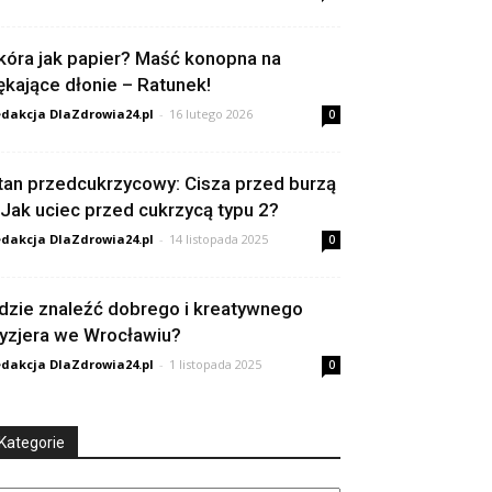
kóra jak papier? Maść konopna na
ękające dłonie – Ratunek!
dakcja DlaZdrowia24.pl
-
16 lutego 2026
0
tan przedcukrzycowy: Cisza przed burzą
 Jak uciec przed cukrzycą typu 2?
dakcja DlaZdrowia24.pl
-
14 listopada 2025
0
dzie znaleźć dobrego i kreatywnego
ryzjera we Wrocławiu?
dakcja DlaZdrowia24.pl
-
1 listopada 2025
0
Kategorie
tegorie