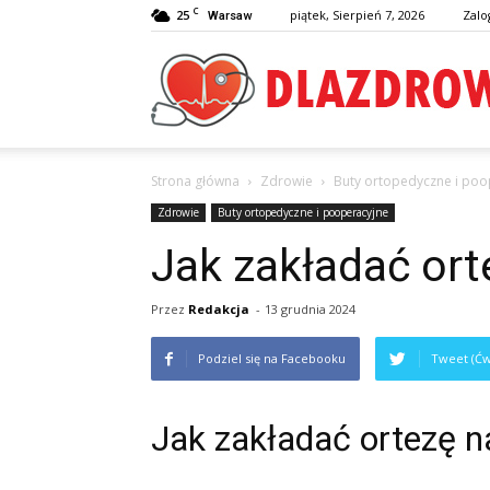
C
25
piątek, Sierpień 7, 2026
Zalo
Warsaw
Strona główna
Zdrowie
Buty ortopedyczne i poo
Zdrowie
Buty ortopedyczne i pooperacyjne
Jak zakładać ort
Przez
Redakcja
-
13 grudnia 2024
Podziel się na Facebooku
Tweet (Ćw
Jak zakładać ortezę n