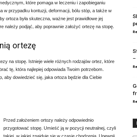
medycznym, które pomaga w leczeniu i zapobieganiu
 przypadku kontuzji, deformacji, bólu stóp, a także w
S
by ortoza była skuteczna, ważne jest prawidłowe jej
p
re należy podjąć, aby poprawnie założyć ortezę na stopę.
Re
nią ortezę
S
–
zy na stopę. Istnieje wiele różnych rodzajów ortez, które
Re
brać tę, która najlepiej odpowiada Twoim potrzebom.
p, aby dowiedzieć się, jaka ortoza będzie dla Ciebie
G
f
Re
Przed założeniem ortozy należy odpowiednio
przygotować stopę. Umieść ją w pozycji neutralnej, czyli
Ka
takiej, w jakiej znajduje się w czasie chodzenia. Upewnij