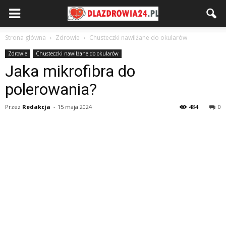
Strona główna
Zdrowie
Chusteczki nawilżane do okularów
Zdrowie
Chusteczki nawilżane do okularów
Jaka mikrofibra do
polerowania?
Przez
Redakcja
-
15 maja 2024
484
0