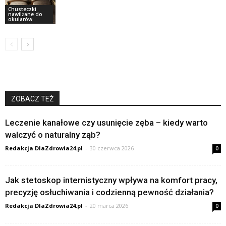
Chusteczki
nawilżane do
okularów
ZOBACZ TEŻ
Leczenie kanałowe czy usunięcie zęba – kiedy warto
walczyć o naturalny ząb?
Redakcja DlaZdrowia24.pl
-
30 czerwca 2026
0
Jak stetoskop internistyczny wpływa na komfort pracy,
precyzję osłuchiwania i codzienną pewność działania?
Redakcja DlaZdrowia24.pl
-
20 marca 2026
0