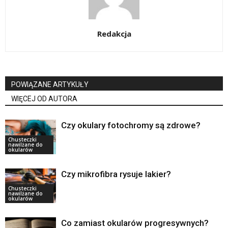
Redakcja
POWIĄZANE ARTYKUŁY
WIĘCEJ OD AUTORA
Czy okulary fotochromy są zdrowe?
Chusteczki
nawilżane do
okularów
Czy mikrofibra rysuje lakier?
Chusteczki
nawilżane do
okularów
Co zamiast okularów progresywnych?