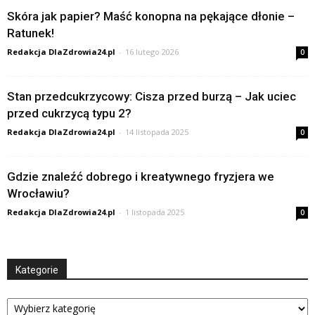
Skóra jak papier? Maść konopna na pękające dłonie –
Ratunek!
Redakcja DlaZdrowia24.pl
-
16 lutego 2026
0
Stan przedcukrzycowy: Cisza przed burzą – Jak uciec
przed cukrzycą typu 2?
Redakcja DlaZdrowia24.pl
-
14 listopada 2025
0
Gdzie znaleźć dobrego i kreatywnego fryzjera we
Wrocławiu?
Redakcja DlaZdrowia24.pl
-
1 listopada 2025
0
Kategorie
Kategorie