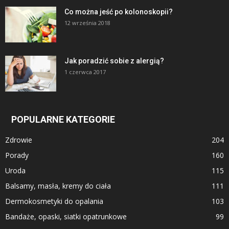
Co można jeść po kolonoskopii?
12 września 2018
Jak poradzić sobie z alergią?
1 czerwca 2017
POPULARNE KATEGORIE
Zdrowie
204
Porady
160
Uroda
115
Balsamy, masła, kremy do ciała
111
Dermokosmetyki do opalania
103
Bandaże, opaski, siatki opatrunkowe
99