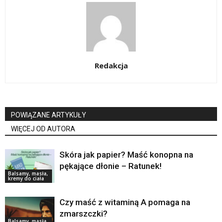
Redakcja
POWIĄZANE ARTYKUŁY
WIĘCEJ OD AUTORA
Skóra jak papier? Maść konopna na
pękające dłonie – Ratunek!
Balsamy, masła,
kremy do ciała
Czy maść z witaminą A pomaga na
zmarszczki?
Balsamy, masła,