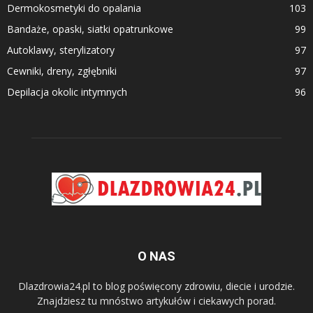
Dermokosmetyki do opalania
103
Bandaże, opaski, siatki opatrunkowe
99
Autoklawy, sterylizatory
97
Cewniki, dreny, zgłębniki
97
Depilacja okolic intymnych
96
O NAS
Dlazdrowia24.pl to blog poświęcony zdrowiu, diecie i urodzie.
Znajdziesz tu mnóstwo artykułów i ciekawych porad.