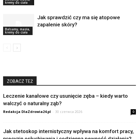
kremy do ciała
Jak sprawdzić czy ma się atopowe
zapalenie skóry?
Balsamy, masła,
kremy do ciała
ZOBACZ TEŻ
Leczenie kanałowe czy usunięcie zęba – kiedy warto
walczyć o naturalny ząb?
Redakcja DlaZdrowia24.pl
-
30 czerwca 2026
0
Jak stetoskop internistyczny wpływa na komfort pracy,
precyzję osłuchiwania i codzienną pewność działania?