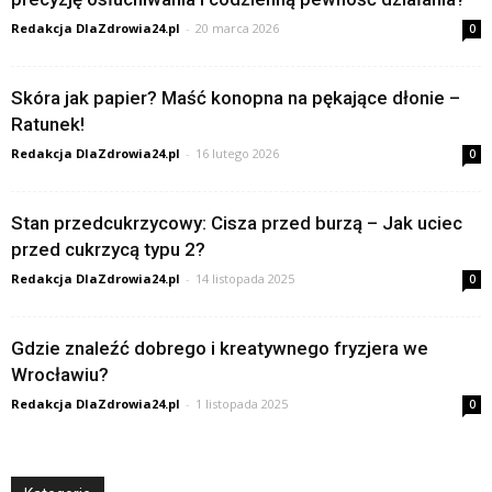
Redakcja DlaZdrowia24.pl
-
20 marca 2026
0
Skóra jak papier? Maść konopna na pękające dłonie –
Ratunek!
Redakcja DlaZdrowia24.pl
-
16 lutego 2026
0
Stan przedcukrzycowy: Cisza przed burzą – Jak uciec
przed cukrzycą typu 2?
Redakcja DlaZdrowia24.pl
-
14 listopada 2025
0
Gdzie znaleźć dobrego i kreatywnego fryzjera we
Wrocławiu?
Redakcja DlaZdrowia24.pl
-
1 listopada 2025
0