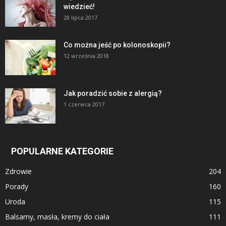
wiedzieć!
28 lipca 2017
Co można jeść po kolonoskopii?
12 września 2018
Jak poradzić sobie z alergią?
1 czerwca 2017
POPULARNE KATEGORIE
Zdrowie
204
Porady
160
Uroda
115
Balsamy, masła, kremy do ciała
111