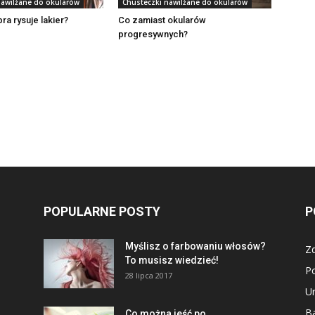
nawilżane do okularów
Chusteczki nawilżane do okularów
ra rysuje lakier?
Co zamiast okularów
progresywnych?
POPULARNE POSTY
P
Myślisz o farbowaniu włosów?
Z
To musisz wiedzieć!
P
28 lipca 2017
U
Ba
Co można jeść po