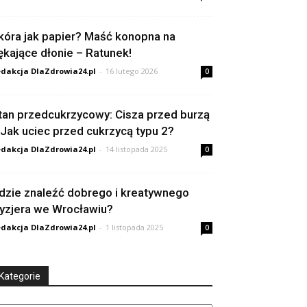
kóra jak papier? Maść konopna na
ękające dłonie – Ratunek!
dakcja DlaZdrowia24.pl
-
16 lutego 2026
0
tan przedcukrzycowy: Cisza przed burzą
 Jak uciec przed cukrzycą typu 2?
dakcja DlaZdrowia24.pl
-
14 listopada 2025
0
dzie znaleźć dobrego i kreatywnego
ryzjera we Wrocławiu?
dakcja DlaZdrowia24.pl
-
1 listopada 2025
0
Kategorie
tegorie