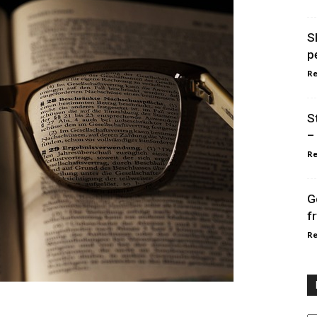
S
p
Re
S
–
Re
G
f
Re
Ka