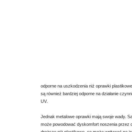
odporne na uszkodzenia niż oprawki plastikow
są również bardziej odporne na działanie czyn
UV.
Jednak metalowe oprawki mają swoje wady. Są
może powodować dyskomfort noszenia przez d
droższe niż plastikowe, co może wpływać na ic