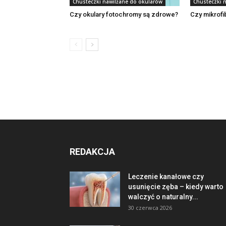
Chusteczki nawilżane do okularów
Chusteczki 
Czy okulary fotochromy są zdrowe?
Czy mikrofib
REDAKCJA
Leczenie kanałowe czy
usunięcie zęba – kiedy warto
walczyć o naturalny...
30 czerwca 2026