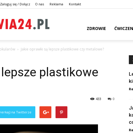
Zaloguj się / Dołącz
O nas
Reklama
Kontakt
dlazdrowia24.pl
ZDROWIE
ĆWICZEN
 okularów
Jakie oprawki są lepsze plastikowe czy metalowe?
 lepsze plastikowe
L
k
Re
433
0
J
ierkaj) na Twitterze
k
c
Re