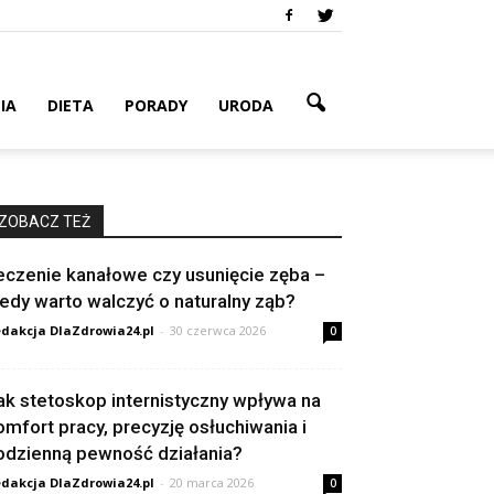
IA
DIETA
PORADY
URODA
ZOBACZ TEŻ
eczenie kanałowe czy usunięcie zęba –
iedy warto walczyć o naturalny ząb?
dakcja DlaZdrowia24.pl
-
30 czerwca 2026
0
ak stetoskop internistyczny wpływa na
omfort pracy, precyzję osłuchiwania i
odzienną pewność działania?
dakcja DlaZdrowia24.pl
-
20 marca 2026
0