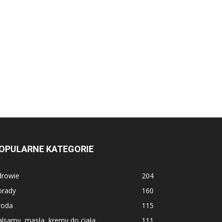
OPULARNE KATEGORIE
drowie
204
orady
160
roda
115
lsamy, masła, kremy do ciała
111