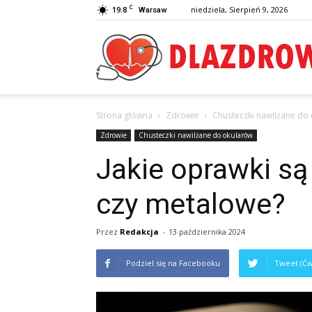
C
19.8
niedziela, Sierpień 9, 2026
Warsaw
Strona główna
Zdrowie
Chusteczki nawilżane do
Zdrowie
Chusteczki nawilżane do okularów
Jakie oprawki są
czy metalowe?
Przez
Redakcja
-
13 października 2024
Podziel się na Facebooku
Tweet (Ćw