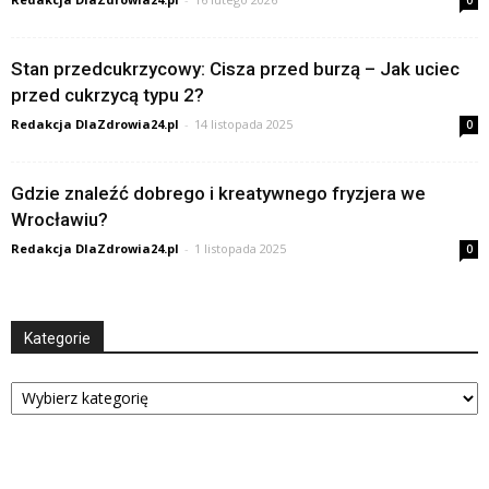
Stan przedcukrzycowy: Cisza przed burzą – Jak uciec
przed cukrzycą typu 2?
Redakcja DlaZdrowia24.pl
-
14 listopada 2025
0
Gdzie znaleźć dobrego i kreatywnego fryzjera we
Wrocławiu?
Redakcja DlaZdrowia24.pl
-
1 listopada 2025
0
Kategorie
Kategorie