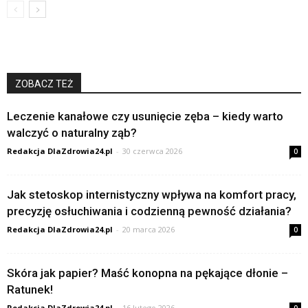
ZOBACZ TEŻ
Leczenie kanałowe czy usunięcie zęba – kiedy warto
walczyć o naturalny ząb?
Redakcja DlaZdrowia24.pl
-
30 czerwca 2026
0
Jak stetoskop internistyczny wpływa na komfort pracy,
precyzję osłuchiwania i codzienną pewność działania?
Redakcja DlaZdrowia24.pl
-
20 marca 2026
0
Skóra jak papier? Maść konopna na pękające dłonie –
Ratunek!
Redakcja DlaZdrowia24.pl
-
16 lutego 2026
0