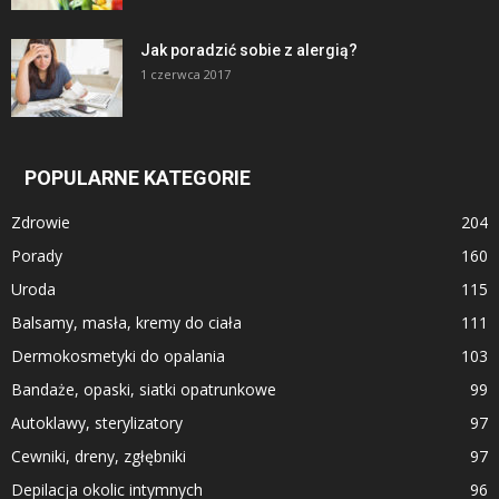
Jak poradzić sobie z alergią?
1 czerwca 2017
POPULARNE KATEGORIE
Zdrowie
204
Porady
160
Uroda
115
Balsamy, masła, kremy do ciała
111
Dermokosmetyki do opalania
103
Bandaże, opaski, siatki opatrunkowe
99
Autoklawy, sterylizatory
97
Cewniki, dreny, zgłębniki
97
Depilacja okolic intymnych
96