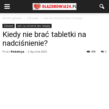
Strona główna
Zdrowie
Leki na ciśnienie bez recepty
Zdrowie
Leki na ciśnienie bez recepty
Kiedy nie brać tabletki na
nadciśnienie?
Przez
Redakcja
-
3 stycznia 2025
459
0