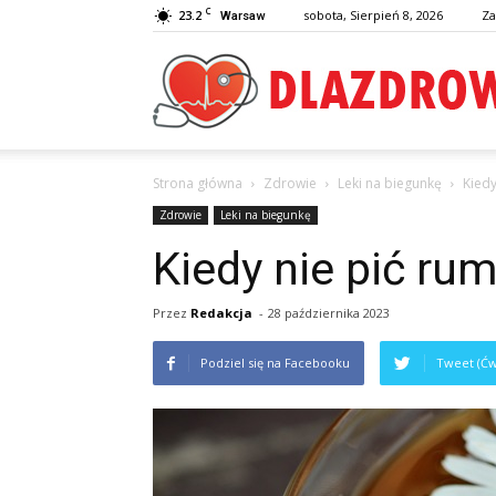
C
23.2
sobota, Sierpień 8, 2026
Za
Warsaw
Strona główna
Zdrowie
Leki na biegunkę
Kiedy
Zdrowie
Leki na biegunkę
Kiedy nie pić ru
Przez
Redakcja
-
28 października 2023
Podziel się na Facebooku
Tweet (Ćw