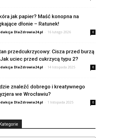
kóra jak papier? Maść konopna na
ękające dłonie – Ratunek!
dakcja DlaZdrowia24.pl
-
16 lutego 2026
0
tan przedcukrzycowy: Cisza przed burzą
 Jak uciec przed cukrzycą typu 2?
dakcja DlaZdrowia24.pl
-
14 listopada 2025
0
dzie znaleźć dobrego i kreatywnego
ryzjera we Wrocławiu?
dakcja DlaZdrowia24.pl
-
1 listopada 2025
0
Kategorie
tegorie