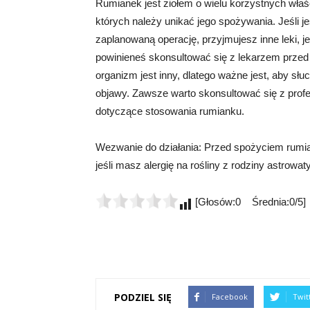
Rumianek jest ziołem o wielu korzystnych właś
których należy unikać jego spożywania. Jeśli j
zaplanowaną operację, przyjmujesz inne leki, j
powinieneś skonsultować się z lekarzem przed
organizm jest inny, dlatego ważne jest, aby sł
objawy. Zawsze warto skonsultować się z profe
dotyczące stosowania rumianku.
Wezwanie do działania: Przed spożyciem rumia
jeśli masz alergię na rośliny z rodziny astrowat
[Głosów:0 Średnia:0/5]
PODZIEL SIĘ
Facebook
Twit