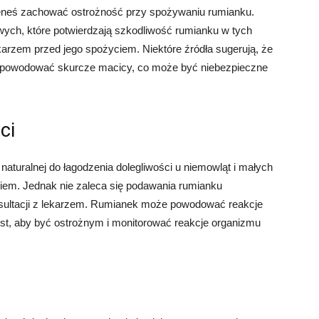
inieneś zachować ostrożność przy spożywaniu rumianku.
ych, które potwierdzają szkodliwość rumianku w tych
arzem przed jego spożyciem. Niektóre źródła sugerują, że
 powodować skurcze macicy, co może być niebezpieczne
ci
turalnej do łagodzenia dolegliwości u niemowląt i małych
aniem. Jednak nie zaleca się podawania rumianku
nsultacji z lekarzem. Rumianek może powodować reakcje
jest, aby być ostrożnym i monitorować reakcje organizmu