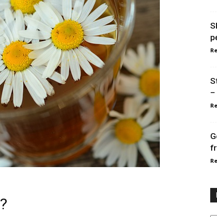
S
p
Re
S
–
Re
G
f
Re
u?
Ka