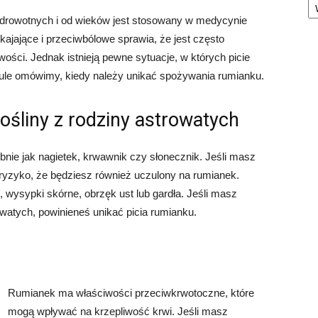
zdrowotnych i od wieków jest stosowany w medycynie
kajające i przeciwbólowe sprawia, że jest często
ości. Jednak istnieją pewne sytuacje, w których picie
le omówimy, kiedy należy unikać spożywania rumianku.
rośliny z rodziny astrowatych
nie jak nagietek, krwawnik czy słonecznik. Jeśli masz
je ryzyko, że będziesz również uczulony na rumianek.
ysypki skórne, obrzęk ust lub gardła. Jeśli masz
owatych, powinieneś unikać picia rumianku.
Rumianek ma właściwości przeciwkrwotoczne, które
mogą wpływać na krzepliwość krwi. Jeśli masz