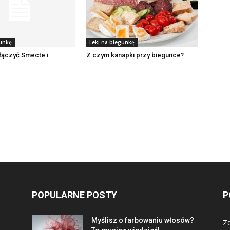
gunkę
Leki na biegunkę
łączyć Smecte i
Z czym kanapki przy biegunce?
POPULARNE POSTY
P
Myślisz o farbowaniu włosów?
Z