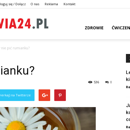
loguj się / Dołącz
O nas
Reklama
Kontakt
dlazdrowia24.pl
ZDROWIE
ĆWICZEN
 nie pić rumianku?
mianku?
L
k
536
0
Re
ierkaj) na Twitterze
J
k
c
Re