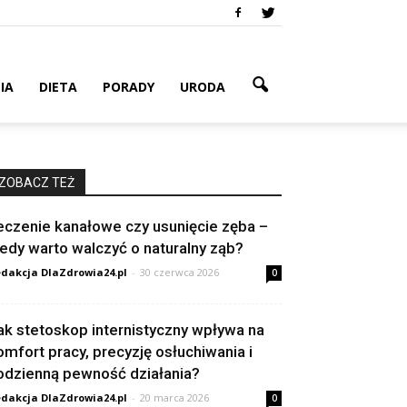
IA
DIETA
PORADY
URODA
ZOBACZ TEŻ
eczenie kanałowe czy usunięcie zęba –
iedy warto walczyć o naturalny ząb?
dakcja DlaZdrowia24.pl
-
30 czerwca 2026
0
ak stetoskop internistyczny wpływa na
omfort pracy, precyzję osłuchiwania i
odzienną pewność działania?
dakcja DlaZdrowia24.pl
-
20 marca 2026
0