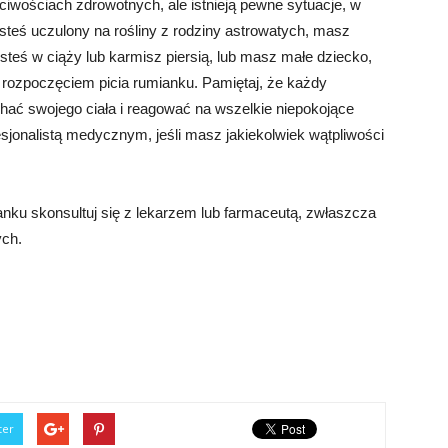
ciwościach zdrowotnych, ale istnieją pewne sytuacje, w
esteś uczulony na rośliny z rodziny astrowatych, masz
esteś w ciąży lub karmisz piersią, lub masz małe dziecko,
 rozpoczęciem picia rumianku. Pamiętaj, że każdy
uchać swojego ciała i reagować na wszelkie niepokojące
sjonalistą medycznym, jeśli masz jakiekolwiek wątpliwości
nku skonsultuj się z lekarzem lub farmaceutą, zwłaszcza
ych.
ter