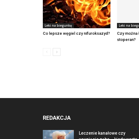
Leki na biegunkę
Leki na bie
Co lepsze węgiel czy nifuroksazyd?
Czy można 
stoperan?
REDAKCJA
Leczenie kanałowe czy