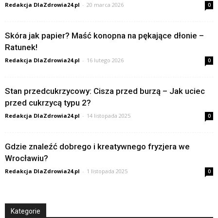
Redakcja DlaZdrowia24.pl
-
20 marca 2026
0
Skóra jak papier? Maść konopna na pękające dłonie –
Ratunek!
Redakcja DlaZdrowia24.pl
-
16 lutego 2026
0
Stan przedcukrzycowy: Cisza przed burzą – Jak uciec
przed cukrzycą typu 2?
Redakcja DlaZdrowia24.pl
-
14 listopada 2025
0
Gdzie znaleźć dobrego i kreatywnego fryzjera we
Wrocławiu?
Redakcja DlaZdrowia24.pl
-
1 listopada 2025
0
Kategorie