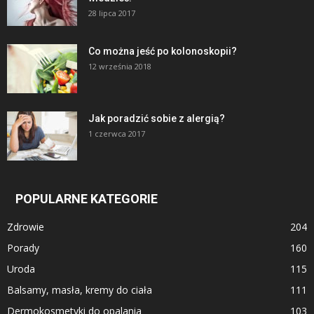
28 lipca 2017
Co można jeść po kolonoskopii?
12 września 2018
Jak poradzić sobie z alergią?
1 czerwca 2017
POPULARNE KATEGORIE
Zdrowie
204
Porady
160
Uroda
115
Balsamy, masła, kremy do ciała
111
Dermokosmetyki do opalania
103