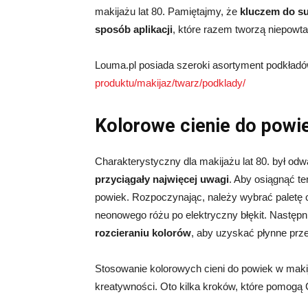
makijażu lat 80. Pamiętajmy, że
kluczem do suk
sposób aplikacji
, które razem tworzą niepowta
Louma.pl posiada szeroki asortyment podkład
produktu/makijaz/twarz/podklady/
Kolorowe cienie do powie
Charakterystyczny dla makijażu lat 80. był od
przyciągały najwięcej uwagi
. Aby osiągnąć te
powiek. Rozpoczynając, należy wybrać paletę ci
neonowego różu po elektryczny błękit. Następni
rozcieraniu kolorów
, aby uzyskać płynne prz
Stosowanie kolorowych cieni do powiek w maki
kreatywności. Oto kilka kroków, które pomogą 