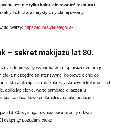
cesu jest nie tylko kolor, ale również tekstura i
rzalny look charakterystyczny dla tej dekady.
ów do twarzy:
https://louma.pl/kategoria-
k – sekret makijażu lat 80.
ważny i ekspresyjny wybór barw, co sprawiało, że
oczy
n efekt, niezbędne są intensywne, kolorowe cienie do
eni, która oferuje szeroki zakres jaskrawych kolorów – od
e, aplikując cienie, warto pamiętać o
łączeniu i
ejścia, co dodatkowo podkreśli dynamikę makijażu.
jażu lat 80. wymaga również pewnej dozy odwagi i
Ci osiągnąć pożądany efekt: