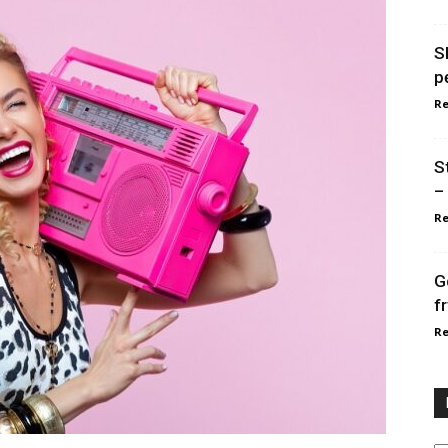
S
p
Re
S
–
Re
G
f
Re
Ka