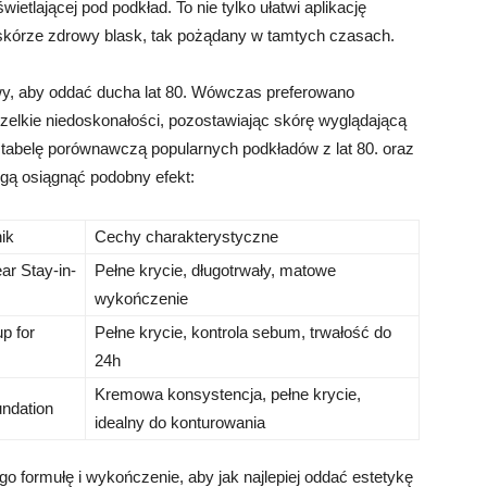
wietlającej pod podkład. To nie tylko ułatwi aplikację
 skórze zdrowy blask, tak pożądany w tamtych czasach.
wy, aby oddać ducha lat 80. Wówczas preferowano
zelkie niedoskonałości, pozostawiając skórę wyglądającą
m tabelę porównawczą popularnych podkładów z lat 80. oraz
gą osiągnąć podobny efekt:
ik
Cechy charakterystyczne
r Stay-in-
Pełne krycie, długotrwały, matowe
wykończenie
p for
Pełne krycie, kontrola sebum, trwałość do
24h
Kremowa konsystencja, pełne krycie,
ndation
idealny do konturowania
o formułę i wykończenie, aby jak najlepiej oddać estetykę