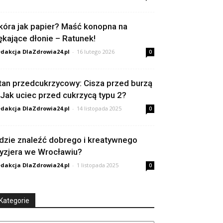
kóra jak papier? Maść konopna na
ękające dłonie – Ratunek!
dakcja DlaZdrowia24.pl
-
16 lutego 2026
0
tan przedcukrzycowy: Cisza przed burzą
 Jak uciec przed cukrzycą typu 2?
dakcja DlaZdrowia24.pl
-
14 listopada 2025
0
dzie znaleźć dobrego i kreatywnego
ryzjera we Wrocławiu?
dakcja DlaZdrowia24.pl
-
1 listopada 2025
0
Kategorie
tegorie