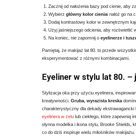
Zacznij od nałożenia bazy pod cienie, aby z
Wybierz
główny kolor cienia
i nałóż go na 
Dodaj kontrastowy kolor w zewnętrznym kąci
Użyj jaśniejszego odcienia, aby rozświetli
Na koniec, nie zapomnij o
eyelinerze i tusz
Pamiętaj, że makijaż lat 80. to przede wszystki
eksperymentować z różnymi kombinacjami.
Eyeliner w stylu lat 80. 
Stylizacja oka przy użyciu eyelinera, inspirow
kreatywności.
Gruba, wyrazista kreska
domino
charakterystyczny dla dekady ekstrawagancki l
eyelinera w żelu
lub ciekłego, które zapewnią i
słynna modelka i ikona stylu, Brooke Shields,
co do dziś inspiruje wielu miłośników makijażu.