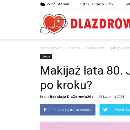
C
22.2
piątek, Sierpień 7, 2026
Zal
Warsaw
Strona główna
Uroda
Makijaż lata 80. Jak go wyk
Uroda
Makijaż lata 80.
po kroku?
Przez
Redakcja DlaZdrowia24.pl
-
18 kwietnia 2024
Podziel się na Facebooku
Tweet (Ćw