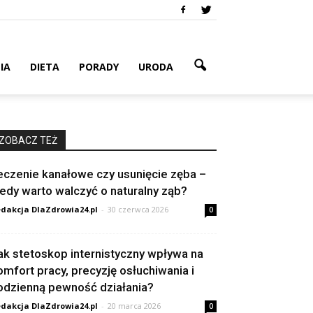
IA
DIETA
PORADY
URODA
ZOBACZ TEŻ
eczenie kanałowe czy usunięcie zęba –
iedy warto walczyć o naturalny ząb?
dakcja DlaZdrowia24.pl
-
30 czerwca 2026
0
ak stetoskop internistyczny wpływa na
omfort pracy, precyzję osłuchiwania i
odzienną pewność działania?
dakcja DlaZdrowia24.pl
-
20 marca 2026
0