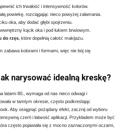
apewnić ich trwałość i intensywność kolorów.
całą powiekę, rozciągając nieco powyżej załamania.
ku oka, aby dodać głębi spojrzeniu.
ć wewnętrzny kącik oka i pod łukiem brwiowym.
u do rzęs
, które dopełnią całość makijażu.
m zabawa kolorami i formami, więc nie bój się
– jak narysować idealną kreskę?
ana latami 80., wymaga od nas nieco odwagi i
wała w tamtym okresie, często podkreślając
ook. Aby osiągnąć pożądany efekt, zacznij od wyboru
ntensywną czerń i łatwość aplikacji. Przykładem może być
 która często pojawiała się z mocno zaznaczonymi oczami,