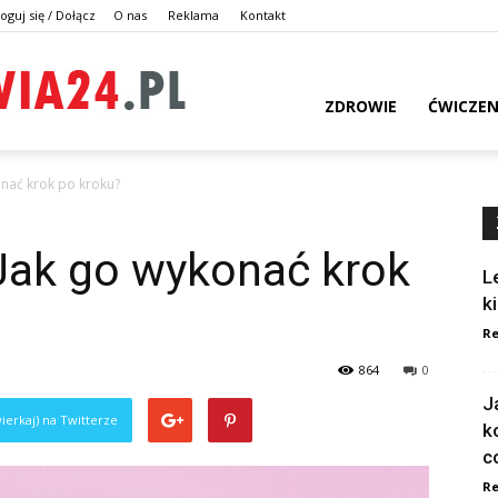
oguj się / Dołącz
O nas
Reklama
Kontakt
dlazdrowia24.pl
ZDROWIE
ĆWICZEN
onać krok po kroku?
 Jak go wykonać krok
L
k
Re
864
0
J
ierkaj) na Twitterze
k
c
Re