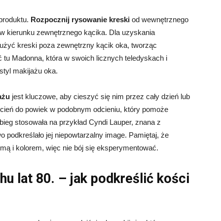
 produktu.
Rozpocznij rysowanie kreski
od wewnętrznego
 w kierunku zewnętrznego kącika. Dla uzyskania
dłużyć kreski poza zewnętrzny kącik oka, tworząc
 tu Madonna, która w swoich licznych teledyskach i
styl makijażu oka.
ażu
jest kluczowe, aby cieszyć się nim przez cały dzień lub
ć cień do powiek w podobnym odcieniu, który pomoże
zabieg stosowała na przykład Cyndi Lauper, znana z
o podkreślało jej niepowtarzalny image. Pamiętaj, że
rmą i kolorem, więc nie bój się eksperymentować.
u lat 80. – jak podkreślić kości