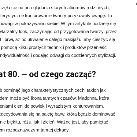
częła się od przeglądania starych albumów rodzinnych,
rakterystyczne konturowanie twarzy przykuwały uwagę. To
i odwagi w pokazywaniu siebie. W tym artykule podzielę się
wtarzalny look, zaczynając od przygotowania twarzy, przez
 i brwi, aż po utrwalenie całego makijażu, aby cieszyć się
 pomocą kilku prostych technik i produktów przenieść
indywidualność i dodając odwagi do codziennych stylizacji.
lat 80. – od czego zacząć?
ób pominąć jego charakterystycznych cech, takich jak
ładem może być ikona tamtych czasów, Madonna, która
niami cieni do powiek i wyrazistym konturowaniem.
od zdecydowania się na paletę barw, która będzie dominować
 błękitu, różu, jak i zieleń. Ważne jest, aby pamiętać
kiem rozpoznawczym tamtej dekady.