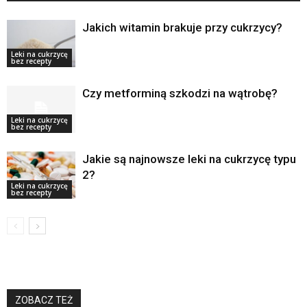
Jakich witamin brakuje przy cukrzycy?
Leki na cukrzycę
bez recepty
Czy metforminą szkodzi na wątrobę?
Leki na cukrzycę
bez recepty
Jakie są najnowsze leki na cukrzycę typu
2?
Leki na cukrzycę
bez recepty
ZOBACZ TEŻ