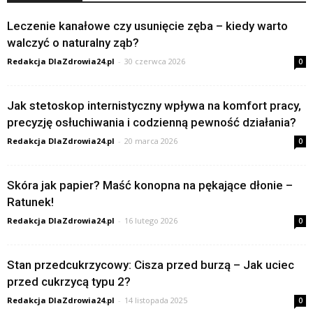
Leczenie kanałowe czy usunięcie zęba – kiedy warto
walczyć o naturalny ząb?
Redakcja DlaZdrowia24.pl
-
30 czerwca 2026
0
Jak stetoskop internistyczny wpływa na komfort pracy,
precyzję osłuchiwania i codzienną pewność działania?
Redakcja DlaZdrowia24.pl
-
20 marca 2026
0
Skóra jak papier? Maść konopna na pękające dłonie –
Ratunek!
Redakcja DlaZdrowia24.pl
-
16 lutego 2026
0
Stan przedcukrzycowy: Cisza przed burzą – Jak uciec
przed cukrzycą typu 2?
Redakcja DlaZdrowia24.pl
-
14 listopada 2025
0