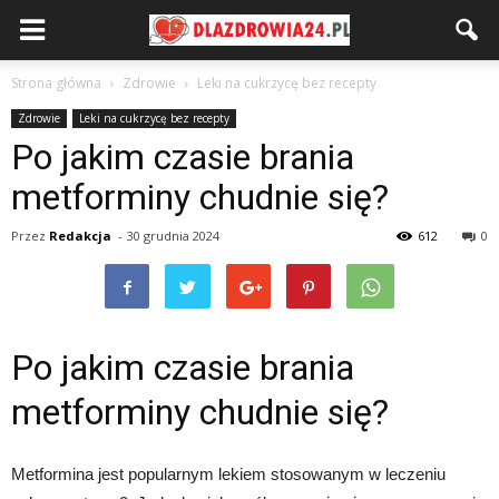
Strona główna
Zdrowie
Leki na cukrzycę bez recepty
Zdrowie
Leki na cukrzycę bez recepty
Po jakim czasie brania
metforminy chudnie się?
Przez
Redakcja
-
30 grudnia 2024
612
0
Po jakim czasie brania
metforminy chudnie się?
Metformina jest popularnym lekiem stosowanym w leczeniu