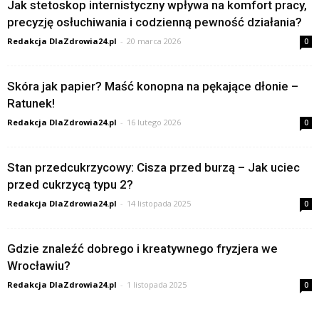
Jak stetoskop internistyczny wpływa na komfort pracy,
precyzję osłuchiwania i codzienną pewność działania?
Redakcja DlaZdrowia24.pl
-
20 marca 2026
0
Skóra jak papier? Maść konopna na pękające dłonie –
Ratunek!
Redakcja DlaZdrowia24.pl
-
16 lutego 2026
0
Stan przedcukrzycowy: Cisza przed burzą – Jak uciec
przed cukrzycą typu 2?
Redakcja DlaZdrowia24.pl
-
14 listopada 2025
0
Gdzie znaleźć dobrego i kreatywnego fryzjera we
Wrocławiu?
Redakcja DlaZdrowia24.pl
-
1 listopada 2025
0