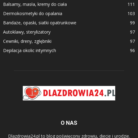
Balsamy, masła, kremy do ciała
111
Dermokosmetyki do opalania
103
Bandaże, opaski, siatki opatrunkowe
99
Autoklawy, sterylizatory
97
Cewniki, dreny, zgłębniki
97
Depilacja okolic intymnych
96
O NAS
Dlazdrowia24.pl to blog poświęcony zdrowiu, diecie i urodzie.