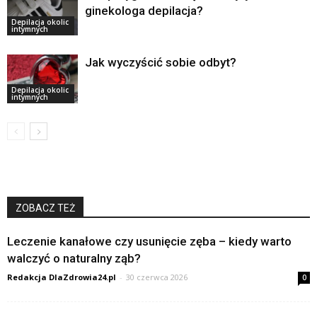
ginekologa depilacja?
Depilacja okolic
intymnych
Jak wyczyścić sobie odbyt?
Depilacja okolic
intymnych
ZOBACZ TEŻ
Leczenie kanałowe czy usunięcie zęba – kiedy warto
walczyć o naturalny ząb?
Redakcja DlaZdrowia24.pl
-
30 czerwca 2026
0