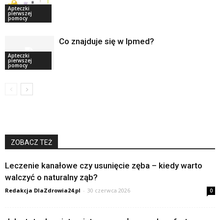
Apteczki
pierwszej
pomocy
Co znajduje się w Ipmed?
Apteczki
pierwszej
pomocy
ZOBACZ TEŻ
Leczenie kanałowe czy usunięcie zęba – kiedy warto
walczyć o naturalny ząb?
Redakcja DlaZdrowia24.pl
-
30 czerwca 2026
0