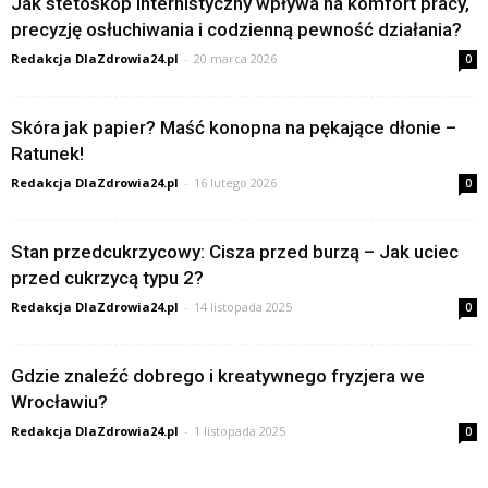
Jak stetoskop internistyczny wpływa na komfort pracy,
precyzję osłuchiwania i codzienną pewność działania?
Redakcja DlaZdrowia24.pl
-
20 marca 2026
0
Skóra jak papier? Maść konopna na pękające dłonie –
Ratunek!
Redakcja DlaZdrowia24.pl
-
16 lutego 2026
0
Stan przedcukrzycowy: Cisza przed burzą – Jak uciec
przed cukrzycą typu 2?
Redakcja DlaZdrowia24.pl
-
14 listopada 2025
0
Gdzie znaleźć dobrego i kreatywnego fryzjera we
Wrocławiu?
Redakcja DlaZdrowia24.pl
-
1 listopada 2025
0