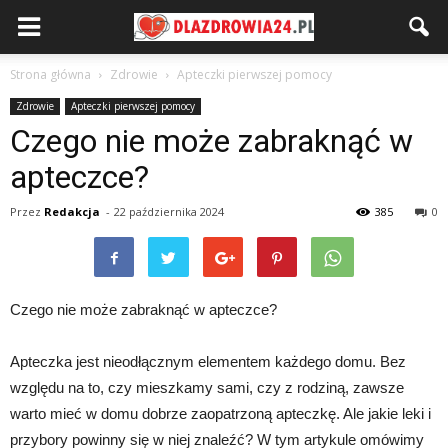
Strona główna
Zdrowie
Apteczki pierwszej pomocy
Zdrowie
Apteczki pierwszej pomocy
Czego nie może zabraknąć w
apteczce?
Przez
Redakcja
-
22 października 2024
385
0
Czego nie może zabraknąć w apteczce?
Apteczka jest nieodłącznym elementem każdego domu. Bez
względu na to, czy mieszkamy sami, czy z rodziną, zawsze
warto mieć w domu dobrze zaopatrzoną apteczkę. Ale jakie leki i
przybory powinny się w niej znaleźć? W tym artykule omówimy