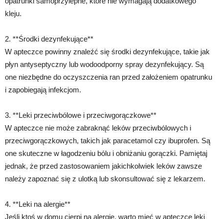
opatrunki samoprzylepne, które nie wymagają dodatkowego
kleju.
2. **Środki dezynfekujące**
W apteczce powinny znaleźć się środki dezynfekujące, takie jak
płyn antyseptyczny lub wodoodporny spray dezynfekujący. Są
one niezbędne do oczyszczenia ran przed założeniem opatrunku
i zapobiegają infekcjom.
3. **Leki przeciwbólowe i przeciwgorączkowe**
W apteczce nie może zabraknąć leków przeciwbólowych i
przeciwgorączkowych, takich jak paracetamol czy ibuprofen. Są
one skuteczne w łagodzeniu bólu i obniżaniu gorączki. Pamiętaj
jednak, że przed zastosowaniem jakichkolwiek leków zawsze
należy zapoznać się z ulotką lub skonsultować się z lekarzem.
4. **Leki na alergie**
Jeśli ktoś w domu cierpi na alergie, warto mieć w apteczce leki