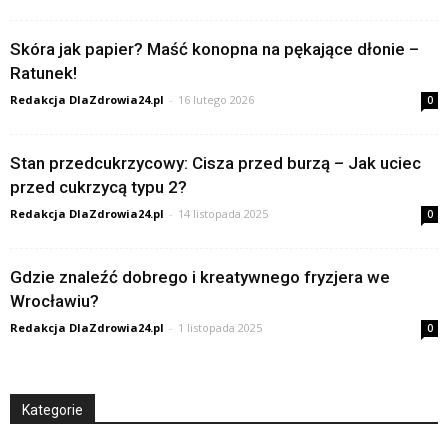
Skóra jak papier? Maść konopna na pękające dłonie –
Ratunek!
Redakcja DlaZdrowia24.pl
-
16 lutego 2026
0
Stan przedcukrzycowy: Cisza przed burzą – Jak uciec
przed cukrzycą typu 2?
Redakcja DlaZdrowia24.pl
-
14 listopada 2025
0
Gdzie znaleźć dobrego i kreatywnego fryzjera we
Wrocławiu?
Redakcja DlaZdrowia24.pl
-
1 listopada 2025
0
Kategorie
Kategorie