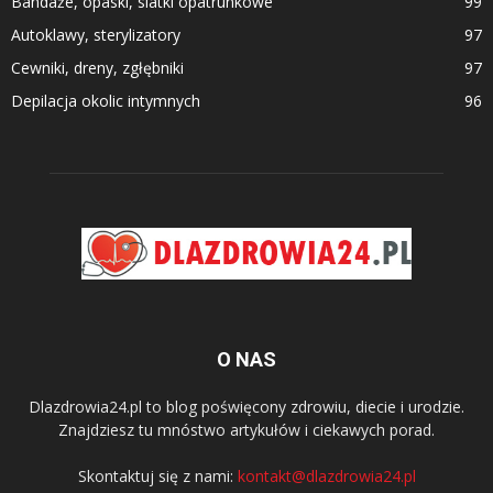
Bandaże, opaski, siatki opatrunkowe
99
Autoklawy, sterylizatory
97
Cewniki, dreny, zgłębniki
97
Depilacja okolic intymnych
96
O NAS
Dlazdrowia24.pl to blog poświęcony zdrowiu, diecie i urodzie.
Znajdziesz tu mnóstwo artykułów i ciekawych porad.
Skontaktuj się z nami:
kontakt@dlazdrowia24.pl