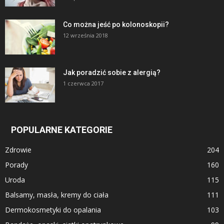
Co można jeść po kolonoskopii?
12 września 2018
Jak poradzić sobie z alergią?
1 czerwca 2017
POPULARNE KATEGORIE
Zdrowie
204
Porady
160
Uroda
115
Balsamy, masła, kremy do ciała
111
Dermokosmetyki do opalania
103