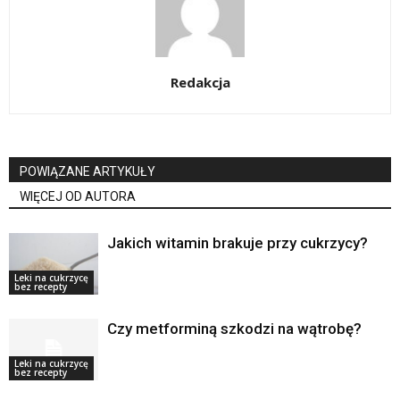
Redakcja
POWIĄZANE ARTYKUŁY
WIĘCEJ OD AUTORA
Jakich witamin brakuje przy cukrzycy?
Leki na cukrzycę
bez recepty
Czy metforminą szkodzi na wątrobę?
Leki na cukrzycę
bez recepty