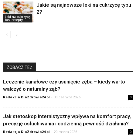
Jakie są najnowsze leki na cukrzycę typu
2?
Leki na cukrzycę
bez recepty
ZOBACZ TEŻ
Leczenie kanałowe czy usunięcie zęba – kiedy warto
walczyć o naturalny ząb?
Redakcja DlaZdrowia24.pl
-
30 czerwca 2026
0
Jak stetoskop internistyczny wpływa na komfort pracy,
precyzję osłuchiwania i codzienną pewność działania?
Redakcja DlaZdrowia24.pl
-
20 marca 2026
0