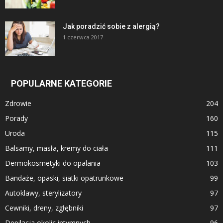
Jak poradzić sobie z alergią?
1 czerwca 2017
POPULARNE KATEGORIE
Zdrowie
204
Porady
160
Uroda
115
Balsamy, masła, kremy do ciała
111
Dermokosmetyki do opalania
103
Bandaże, opaski, siatki opatrunkowe
99
Autoklawy, sterylizatory
97
Cewniki, dreny, zgłębniki
97
Depilacja okolic intymnych
96