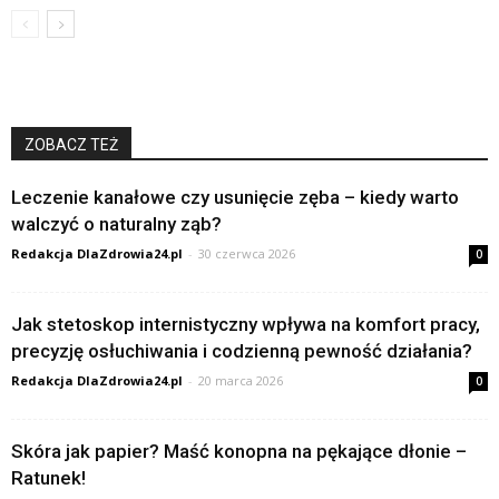
ZOBACZ TEŻ
Leczenie kanałowe czy usunięcie zęba – kiedy warto
walczyć o naturalny ząb?
Redakcja DlaZdrowia24.pl
-
30 czerwca 2026
0
Jak stetoskop internistyczny wpływa na komfort pracy,
precyzję osłuchiwania i codzienną pewność działania?
Redakcja DlaZdrowia24.pl
-
20 marca 2026
0
Skóra jak papier? Maść konopna na pękające dłonie –
Ratunek!