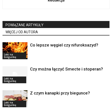
POWIĄZANE ARTYKUŁY
WIĘCEJ OD AUTORA
Co lepsze węgiel czy nifuroksazyd?
Leki na
biegunkę
Czy można łączyć Smecte i stoperan?
Leki na
biegunkę
Z czym kanapki przy biegunce?
Leki na
biegunkę