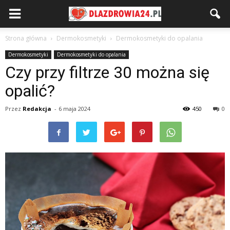
Strona główna
Dermokosmetyki
Dermokosmetyki do opalania
Dermokosmetyki
Dermokosmetyki do opalania
Czy przy filtrze 30 można się
opalić?
Przez
Redakcja
-
6 maja 2024
450
0