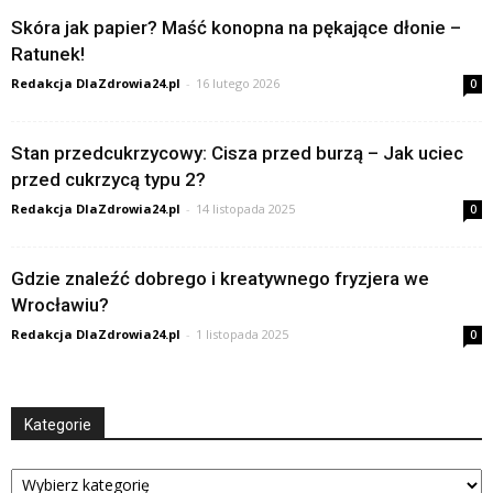
Skóra jak papier? Maść konopna na pękające dłonie –
Ratunek!
Redakcja DlaZdrowia24.pl
-
16 lutego 2026
0
Stan przedcukrzycowy: Cisza przed burzą – Jak uciec
przed cukrzycą typu 2?
Redakcja DlaZdrowia24.pl
-
14 listopada 2025
0
Gdzie znaleźć dobrego i kreatywnego fryzjera we
Wrocławiu?
Redakcja DlaZdrowia24.pl
-
1 listopada 2025
0
Kategorie
Kategorie