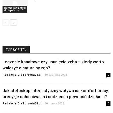
Dermokosmetyki
do opalania
ZOBACZ TEŻ
Leczenie kanałowe czy usunięcie zęba – kiedy warto
walczyć o naturalny ząb?
Redakcja DlaZdrowia24.pl
-
30 czerwca 2026
0
Jak stetoskop internistyczny wpływa na komfort pracy,
precyzję osłuchiwania i codzienną pewność działania?
Redakcja DlaZdrowia24.pl
-
20 marca 2026
0