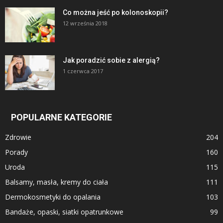
Co można jeść po kolonoskopii?
12 września 2018
Jak poradzić sobie z alergią?
1 czerwca 2017
POPULARNE KATEGORIE
Zdrowie
204
Porady
160
Uroda
115
Balsamy, masła, kremy do ciała
111
Dermokosmetyki do opalania
103
Bandaże, opaski, siatki opatrunkowe
99