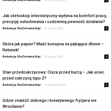
Jak stetoskop internistyczny wpływa na komfort pracy,
precyzję osłuchiwania i codzienną pewność działania?
Redakcja DlaZdrowia24.pl
-
20 marca 2026
0
Skóra jak papier? Maść konopna na pękające dłonie –
Ratunek!
Redakcja DlaZdrowia24.pl
-
16 lutego 2026
0
Stan przedcukrzycowy: Cisza przed burzą – Jak uciec
przed cukrzycą typu 2?
Redakcja DlaZdrowia24.pl
-
14 listopada 2025
0
Gdzie znaleźć dobrego i kreatywnego fryzjera we
Wrocławiu?