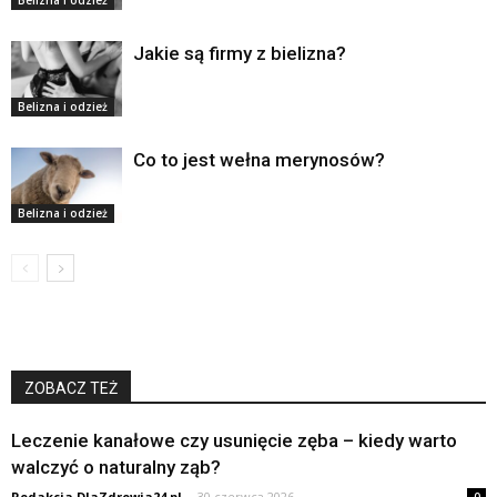
Belizna i odzież
Jakie są firmy z bielizna?
Belizna i odzież
Co to jest wełna merynosów?
Belizna i odzież
ZOBACZ TEŻ
Leczenie kanałowe czy usunięcie zęba – kiedy warto
walczyć o naturalny ząb?
Redakcja DlaZdrowia24.pl
-
30 czerwca 2026
0