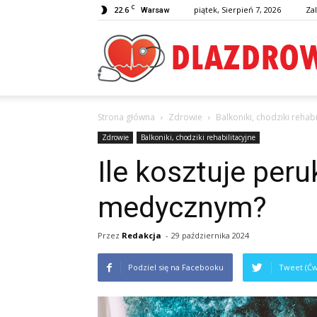
C
22.6
piątek, Sierpień 7, 2026
Zal
Warsaw
Strona główna
Zdrowie
Balkoniki, chodziki rehabi
Zdrowie
Balkoniki, chodziki rehabilitacyjne
Ile kosztuje peru
medycznym?
Przez
Redakcja
-
29 października 2024
Podziel się na Facebooku
Tweet (Ćw