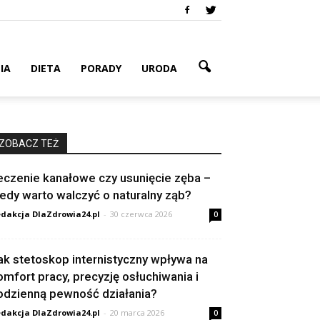
IA
DIETA
PORADY
URODA
ZOBACZ TEŻ
eczenie kanałowe czy usunięcie zęba –
iedy warto walczyć o naturalny ząb?
dakcja DlaZdrowia24.pl
-
30 czerwca 2026
0
ak stetoskop internistyczny wpływa na
omfort pracy, precyzję osłuchiwania i
odzienną pewność działania?
dakcja DlaZdrowia24.pl
-
20 marca 2026
0