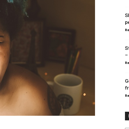
S
p
Re
S
–
Re
G
f
Re
Ka