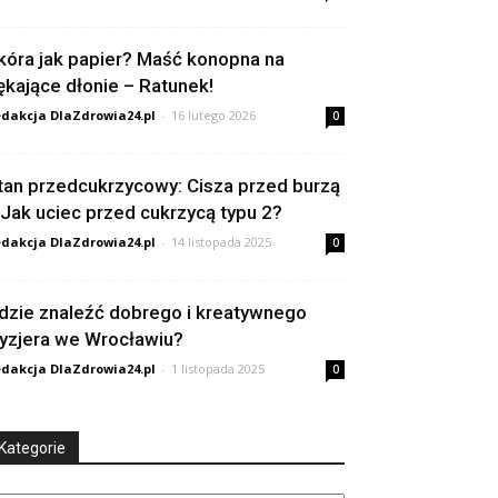
kóra jak papier? Maść konopna na
ękające dłonie – Ratunek!
dakcja DlaZdrowia24.pl
-
16 lutego 2026
0
tan przedcukrzycowy: Cisza przed burzą
 Jak uciec przed cukrzycą typu 2?
dakcja DlaZdrowia24.pl
-
14 listopada 2025
0
dzie znaleźć dobrego i kreatywnego
ryzjera we Wrocławiu?
dakcja DlaZdrowia24.pl
-
1 listopada 2025
0
Kategorie
tegorie