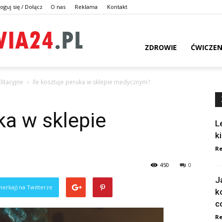
oguj się / Dołącz
O nas
Reklama
Kontakt
dlazdrowia24.pl
ZDROWIE
ĆWICZEN
litacyjne
Ile kosztuje peruka w sklepie medycznym?
ka w sklepie
L
k
Re
450
0
J
ierkaj) na Twitterze
k
c
Re