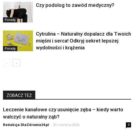
Czy podolog to zawód medyczny?
Porady
Cytrulina – Naturalny dopalacz dla Twoich
mięśni i serca! Odkryj sekret lepszej
wydolności i krążenia
Porady
ZOBACZ TEŻ
Leczenie kanałowe czy usunięcie zęba – kiedy warto
walczyć o naturalny ząb?
Redakcja DlaZdrowia24.pl
-
30 czerwca 2026
0