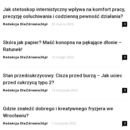
Jak stetoskop internistyczny wpływa na komfort pracy,
precyzję osłuchiwania i codzienną pewność działania?
Redakcja DlaZdrowia24.pl
-
20 marca 2026
0
Skóra jak papier? Maść konopna na pękające dłonie –
Ratunek!
Redakcja DlaZdrowia24.pl
-
16 lutego 2026
0
Stan przedcukrzycowy: Cisza przed burzą – Jak uciec
przed cukrzycą typu 2?
Redakcja DlaZdrowia24.pl
-
14 listopada 2025
0
Gdzie znaleźć dobrego i kreatywnego fryzjera we
Wrocławiu?
Redakcja DlaZdrowia24.pl
-
1 listopada 2025
0