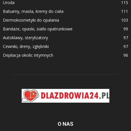
Uroda
115
Balsamy, masła, kremy do ciała
111
Dermokosmetyki do opalania
103
Bandaże, opaski, siatki opatrunkowe
99
Autoklawy, sterylizatory
97
Cewniki, dreny, zgłębniki
97
Depilacja okolic intymnych
96
O NAS