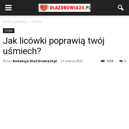
Strona główna
Uroda
Uroda
Jak licówki poprawią twój
uśmiech?
Przez
Redakcja DlaZdrowia24.pl
-
21 marca 2022
1334
0