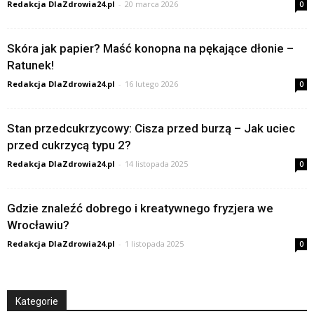
Redakcja DlaZdrowia24.pl
-
20 marca 2026
0
Skóra jak papier? Maść konopna na pękające dłonie –
Ratunek!
Redakcja DlaZdrowia24.pl
-
16 lutego 2026
0
Stan przedcukrzycowy: Cisza przed burzą – Jak uciec
przed cukrzycą typu 2?
Redakcja DlaZdrowia24.pl
-
14 listopada 2025
0
Gdzie znaleźć dobrego i kreatywnego fryzjera we
Wrocławiu?
Redakcja DlaZdrowia24.pl
-
1 listopada 2025
0
Kategorie