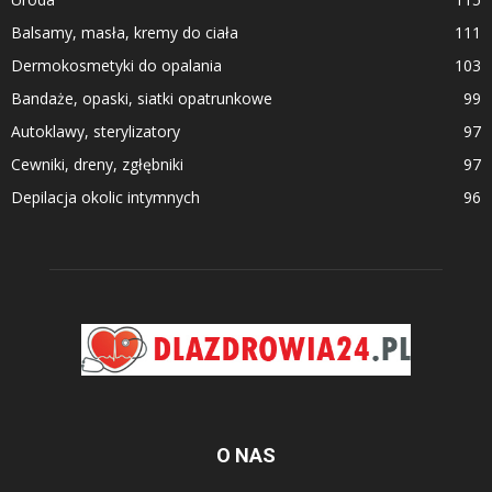
Balsamy, masła, kremy do ciała
111
Dermokosmetyki do opalania
103
Bandaże, opaski, siatki opatrunkowe
99
Autoklawy, sterylizatory
97
Cewniki, dreny, zgłębniki
97
Depilacja okolic intymnych
96
O NAS