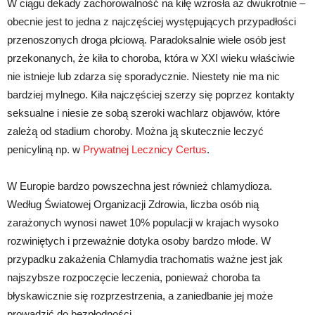
W ciągu dekady zachorowalność na kiłę wzrosła aż dwukrotnie –
obecnie jest to jedna z najczęściej występujących przypadłości
przenoszonych droga płciową. Paradoksalnie wiele osób jest
przekonanych, że kiła to choroba, która w XXI wieku właściwie
nie istnieje lub zdarza się sporadycznie. Niestety nie ma nic
bardziej mylnego. Kiła najczęściej szerzy się poprzez kontakty
seksualne i niesie ze sobą szeroki wachlarz objawów, które
zależą od stadium choroby. Można ją skutecznie leczyć
penicyliną np. w
Prywatnej Lecznicy Certus
.
W Europie bardzo powszechna jest również chlamydioza.
Według Światowej Organizacji Zdrowia, liczba osób nią
zarażonych wynosi nawet 10% populacji w krajach wysoko
rozwiniętych i przeważnie dotyka osoby bardzo młode. W
przypadku zakażenia Chlamydia trachomatis ważne jest jak
najszybsze rozpoczęcie leczenia, ponieważ choroba ta
błyskawicznie się rozprzestrzenia, a zaniedbanie jej może
prowadzić do bezpłodności.