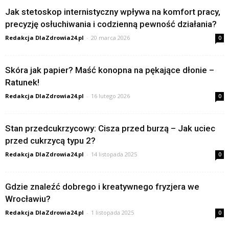
Jak stetoskop internistyczny wpływa na komfort pracy,
precyzję osłuchiwania i codzienną pewność działania?
Redakcja DlaZdrowia24.pl
-
20 marca 2026
0
Skóra jak papier? Maść konopna na pękające dłonie –
Ratunek!
Redakcja DlaZdrowia24.pl
-
16 lutego 2026
0
Stan przedcukrzycowy: Cisza przed burzą – Jak uciec
przed cukrzycą typu 2?
Redakcja DlaZdrowia24.pl
-
14 listopada 2025
0
Gdzie znaleźć dobrego i kreatywnego fryzjera we
Wrocławiu?
Redakcja DlaZdrowia24.pl
-
1 listopada 2025
0