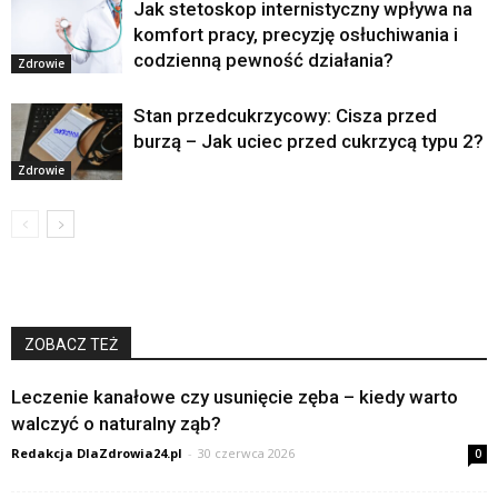
Jak stetoskop internistyczny wpływa na
komfort pracy, precyzję osłuchiwania i
codzienną pewność działania?
Zdrowie
Stan przedcukrzycowy: Cisza przed
burzą – Jak uciec przed cukrzycą typu 2?
Zdrowie
ZOBACZ TEŻ
Leczenie kanałowe czy usunięcie zęba – kiedy warto
walczyć o naturalny ząb?
Redakcja DlaZdrowia24.pl
-
30 czerwca 2026
0