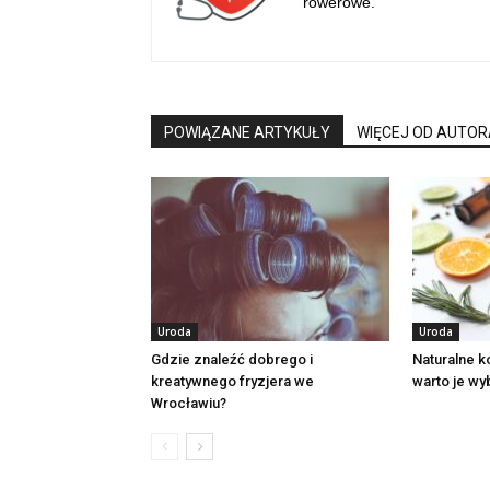
rowerowe.
POWIĄZANE ARTYKUŁY
WIĘCEJ OD AUTOR
Uroda
Uroda
Gdzie znaleźć dobrego i
Naturalne 
kreatywnego fryzjera we
warto je wy
Wrocławiu?