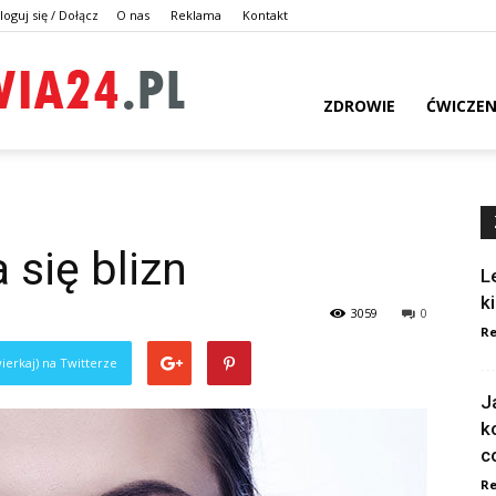
loguj się / Dołącz
O nas
Reklama
Kontakt
dlazdrowia24.pl
ZDROWIE
ĆWICZEN
 się blizn
L
k
3059
0
Re
ierkaj) na Twitterze
J
k
c
Re