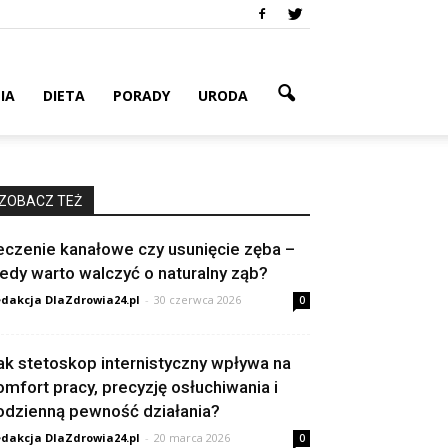
IA
DIETA
PORADY
URODA
ZOBACZ TEŻ
eczenie kanałowe czy usunięcie zęba –
iedy warto walczyć o naturalny ząb?
dakcja DlaZdrowia24.pl
-
30 czerwca 2026
0
ak stetoskop internistyczny wpływa na
omfort pracy, precyzję osłuchiwania i
odzienną pewność działania?
dakcja DlaZdrowia24.pl
-
20 marca 2026
0