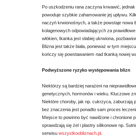
Po uszkodzeniu rana zaczyna krwawić, jednak 
powoduje szybkie zahamowanie jej upływu. Kil
naczyń krwionośnych, a także powstaje nowa tk
kolagenowych odpowiadających za prawidłowe g
włókien, tkanka jest słabiej ukrwiona, pozbaw
Blizna jest także biała, ponieważ w tym miejsc
kończy się powstawaniem nad tkanką nowej wa
Podwyższone ryzyko występowania blizn
Niektórzy są bardziej narażeni na nieprawidłow
genetycznych, hormonów i wieku. Kluczowe zna
Niektóre choroby, jak np. cukrzyca, zaburzają 
bez znaczenia jest ponadto sam proces leczeni
Miejsce to powinno być nawilżone i chronione
sprawdzają się żel i plastry silikonowe np. Su
serwisu
wszystkoobliznach.pl
.