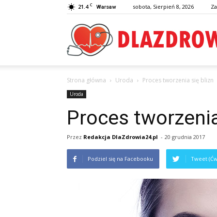
C
21.4
sobota, Sierpień 8, 2026
Za
Warsaw
Strona główna
Uroda
Proces tworzenia się blizn
Uroda
Proces tworzenia
Przez
Redakcja DlaZdrowia24.pl
-
20 grudnia 2017
Podziel się na Facebooku
Tweet (Ćw