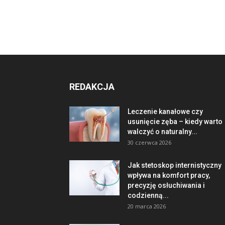
REDAKCJA
Leczenie kanałowe czy
usunięcie zęba – kiedy warto
walczyć o naturalny...
30 czerwca 2026
Jak stetoskop internistyczny
wpływa na komfort pracy,
precyzję osłuchiwania i
codzienną...
20 marca 2026