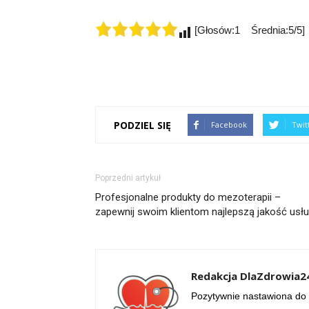
[Głosów:1 Średnia:5/5]
PODZIEL SIĘ
Facebook
Twit
Poprzedni artykuł
Profesjonalne produkty do mezoterapii –
zapewnij swoim klientom najlepszą jakość usł
Redakcja DlaZdrowia24
Pozytywnie nastawiona do 