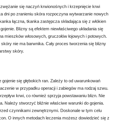
zwężanie się naczyń krwionośnych i krzepnięcie krwi
ka dni po zranieniu skóra rozpoczyna wytwarzanie nowych
anka łączna, tkanka zastępcza składająca się z włókien
ojenie. Blizny są efektem niewłaściwego układania się
iona mieszków włosowych, gruczołów łojowych i potowych.
u skóry nie ma barwnika. Cały proces tworzenia się blizny
rstwy skóry.
e gojenie się głębokich ran. Zależy to od uwarunkowań
czenie w przypadku operacji i zabiegów ma rodzaj szwu.
przepływ krwi, co również sprzyja powstawaniu blizn. Nie
a. Należy stworzyć bliźnie właściwe warunki do gojenia.
 przed czynnikami zewnętrznymi. Doskonale w tym celu
tricon. O innych metodach leczenia możesz dowiedzieć się z