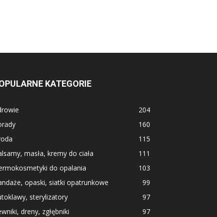
OPULARNE KATEGORIE
drowie
204
orady
160
roda
115
lsamy, masła, kremy do ciała
111
ermokosmetyki do opalania
103
ndaże, opaski, siatki opatrunkowe
99
toklawy, sterylizatory
97
wniki, dreny, zgłębniki
97