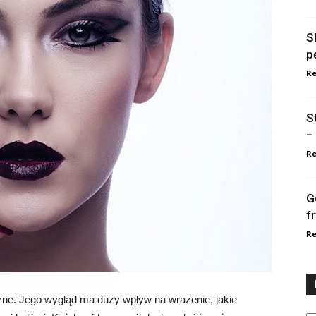
S
p
Re
S
–
Re
G
f
Re
ażne. Jego wygląd ma duży wpływ na wrażenie, jakie
Ka