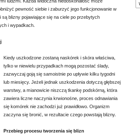
ymi ludźmi. Każda widoczna niedoskonałość może
obniżyć pewność siebie i zaburzyć jego funkcjonowanie w
 są blizny pojawiające się na ciele po przebytych
ych i wypadkach.
j
Kiedy uszkodzone zostaną naskórek i skóra właściwa,
tylko w niewielu przypadkach mogą pozostać ślady,
zazwyczaj goją się samoistnie po upływie kilku tygodni
lub miesięcy. Jeżeli jednak uszkodzenia dotyczą głębszej
warstwy, a mianowicie niszczą tkankę podskórną, która
zawiera liczne naczynia krwionośne, proces odnawiania
się komórek nie zachodzi już prawidłowo. Organizm
zaczyna się bronić, w rezultacie czego powstają blizny.
Przebieg procesu tworzenia się blizn