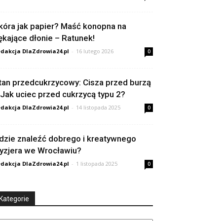
kóra jak papier? Maść konopna na
ękające dłonie – Ratunek!
dakcja DlaZdrowia24.pl
-
16 lutego 2026
0
tan przedcukrzycowy: Cisza przed burzą
 Jak uciec przed cukrzycą typu 2?
dakcja DlaZdrowia24.pl
-
14 listopada 2025
0
dzie znaleźć dobrego i kreatywnego
ryzjera we Wrocławiu?
dakcja DlaZdrowia24.pl
-
1 listopada 2025
0
Kategorie
tegorie