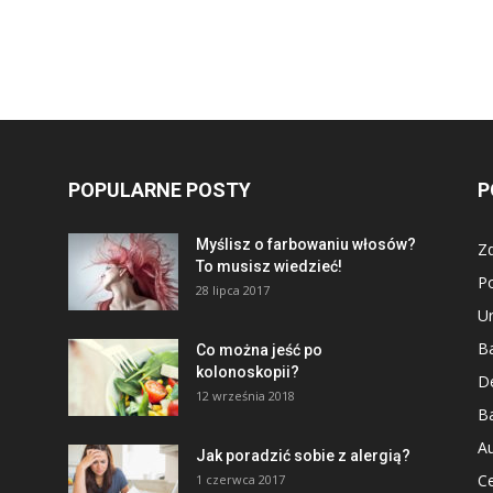
POPULARNE POSTY
P
Myślisz o farbowaniu włosów?
Z
To musisz wiedzieć!
P
28 lipca 2017
U
Ba
Co można jeść po
kolonoskopii?
D
12 września 2018
Ba
Au
Jak poradzić sobie z alergią?
Ce
1 czerwca 2017