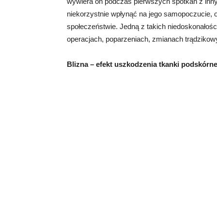
wywiera on podczas pierwszych spotkań z inn
niekorzystnie wpłynąć na jego samopoczucie, 
społeczeństwie. Jedną z takich niedoskonałości
operacjach, poparzeniach, zmianach trądzikow
Blizna – efekt uszkodzenia tkanki podskórne