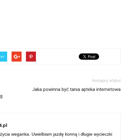
ter
Następny artykuł
Jaka powinna być tania apteka internetowa
ug
.pl
życia weganka. Uwielbiam jazdę konną i długie wycieczki