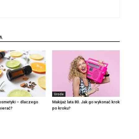
A
Uroda
kosmetyki – dlaczego
Makijaż lata 80. Jak go wykonać krok
bierać?
po kroku?