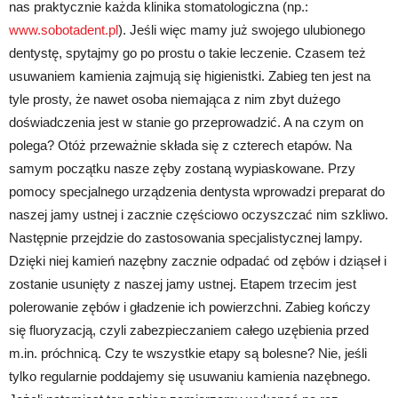
nas praktycznie każda klinika stomatologiczna (np.:
www.sobotadent.pl
). Jeśli więc mamy już swojego ulubionego
dentystę, spytajmy go po prostu o takie leczenie. Czasem też
usuwaniem kamienia zajmują się higienistki. Zabieg ten jest na
tyle prosty, że nawet osoba niemająca z nim zbyt dużego
doświadczenia jest w stanie go przeprowadzić. A na czym on
polega? Otóż przeważnie składa się z czterech etapów. Na
samym początku nasze zęby zostaną wypiaskowane. Przy
pomocy specjalnego urządzenia dentysta wprowadzi preparat do
naszej jamy ustnej i zacznie częściowo oczyszczać nim szkliwo.
Następnie przejdzie do zastosowania specjalistycznej lampy.
Dzięki niej kamień nazębny zacznie odpadać od zębów i dziąseł i
zostanie usunięty z naszej jamy ustnej. Etapem trzecim jest
polerowanie zębów i gładzenie ich powierzchni. Zabieg kończy
się fluoryzacją, czyli zabezpieczaniem całego uzębienia przed
m.in. próchnicą. Czy te wszystkie etapy są bolesne? Nie, jeśli
tylko regularnie poddajemy się usuwaniu kamienia nazębnego.