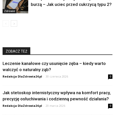
burzą – Jak uciec przed cukrzycą typu 2?
Zdrowie
ZOBACZ TEŻ
Leczenie kanałowe czy usunięcie zęba – kiedy warto
walczyć o naturalny ząb?
Redakcja DlaZdrowia24.pl
-
30 czerwca 2026
0
Jak stetoskop internistyczny wpływa na komfort pracy,
precyzję osłuchiwania i codzienną pewność działania?
Redakcja DlaZdrowia24.pl
-
20 marca 2026
0