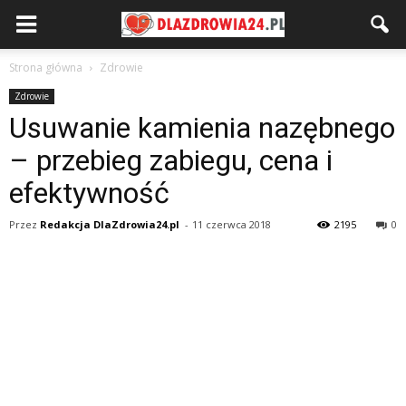
Strona główna
Zdrowie
Zdrowie
Usuwanie kamienia nazębnego
– przebieg zabiegu, cena i
efektywność
Przez
Redakcja DlaZdrowia24.pl
-
11 czerwca 2018
2195
0