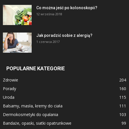
Co można jeść po kolonoskopii?
12 września 2018
Jak poradzić sobie z alergią?
1 czerwca 2017
POPULARNE KATEGORIE
Zdrowie
204
Porady
160
Uroda
115
Balsamy, masła, kremy do ciała
111
Dermokosmetyki do opalania
103
Bandaże, opaski, siatki opatrunkowe
99