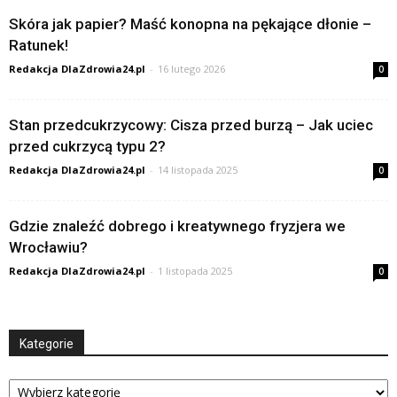
Skóra jak papier? Maść konopna na pękające dłonie –
Ratunek!
Redakcja DlaZdrowia24.pl
-
16 lutego 2026
0
Stan przedcukrzycowy: Cisza przed burzą – Jak uciec
przed cukrzycą typu 2?
Redakcja DlaZdrowia24.pl
-
14 listopada 2025
0
Gdzie znaleźć dobrego i kreatywnego fryzjera we
Wrocławiu?
Redakcja DlaZdrowia24.pl
-
1 listopada 2025
0
Kategorie
Kategorie