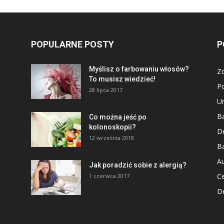
POPULARNE POSTY
P
Myślisz o farbowaniu włosów?
Z
To musisz wiedzieć!
P
28 lipca 2017
U
Ba
Co można jeść po
kolonoskopii?
D
12 września 2018
Ba
Au
Jak poradzić sobie z alergią?
Ce
1 czerwca 2017
De
–