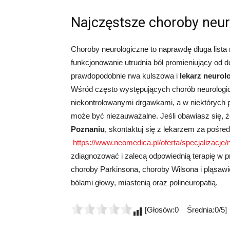
Najczęstsze choroby neur
Choroby neurologiczne to naprawdę długa list
funkcjonowanie utrudnia ból promieniujący od d
prawdopodobnie rwa kulszowa i
lekarz neurol
Wśród często występujących chorób neurologic
niekontrolowanymi drgawkami, a w niektórych 
może być niezauważalne. Jeśli obawiasz się,
Poznaniu
, skontaktuj się z lekarzem za pośr
https://www.neomedica.pl/oferta/specjalizacje/n
zdiagnozować i zalecą odpowiednią terapię w p
choroby Parkinsona, choroby Wilsona i pląsaw
bólami głowy, miastenią oraz polineuropatią.
[Głosów:0 Średnia:0/5]