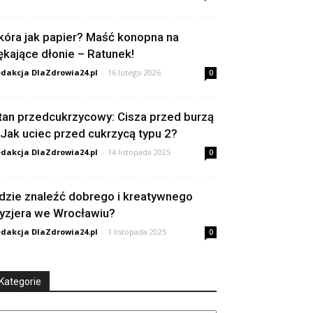
kóra jak papier? Maść konopna na
ękające dłonie – Ratunek!
dakcja DlaZdrowia24.pl
-
16 lutego 2026
0
tan przedcukrzycowy: Cisza przed burzą
 Jak uciec przed cukrzycą typu 2?
dakcja DlaZdrowia24.pl
-
14 listopada 2025
0
dzie znaleźć dobrego i kreatywnego
ryzjera we Wrocławiu?
dakcja DlaZdrowia24.pl
-
1 listopada 2025
0
Kategorie
tegorie