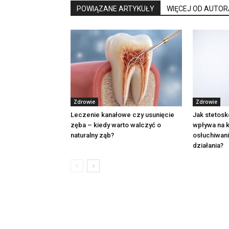
POWIĄZANE ARTYKUŁY
WIĘCEJ OD AUTOR
Zdrowie
Zdrowie
Leczenie kanałowe czy usunięcie
Jak stetosk
zęba – kiedy warto walczyć o
wpływa na k
naturalny ząb?
osłuchiwan
działania?