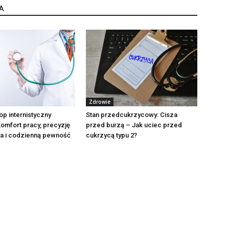
A
Zdrowie
op internistyczny
Stan przedcukrzycowy: Cisza
omfort pracy, precyzję
przed burzą – Jak uciec przed
ia i codzienną pewność
cukrzycą typu 2?