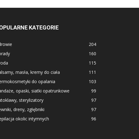
OPULARNE KATEGORIE
drowie
204
orady
160
roda
115
lsamy, masła, kremy do ciała
111
ermokosmetyki do opalania
103
ndaże, opaski, siatki opatrunkowe
99
toklawy, sterylizatory
97
wniki, dreny, zgłębniki
97
pilacja okolic intymnych
96