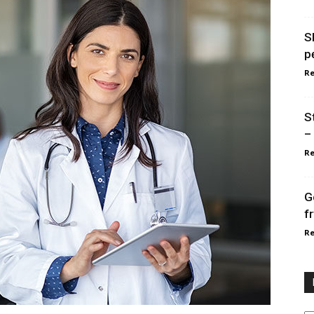
S
p
Re
S
–
Re
G
f
Re
Ka