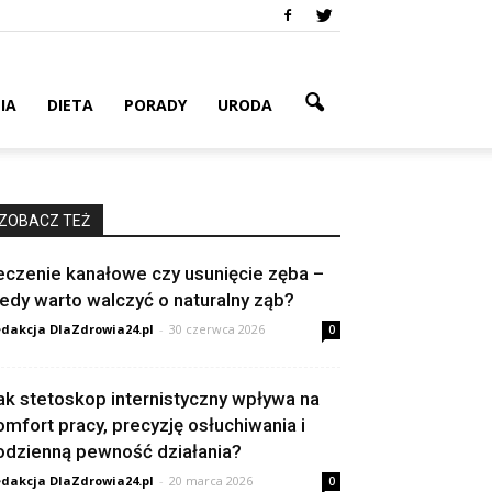
IA
DIETA
PORADY
URODA
ZOBACZ TEŻ
eczenie kanałowe czy usunięcie zęba –
iedy warto walczyć o naturalny ząb?
dakcja DlaZdrowia24.pl
-
30 czerwca 2026
0
ak stetoskop internistyczny wpływa na
omfort pracy, precyzję osłuchiwania i
odzienną pewność działania?
dakcja DlaZdrowia24.pl
-
20 marca 2026
0