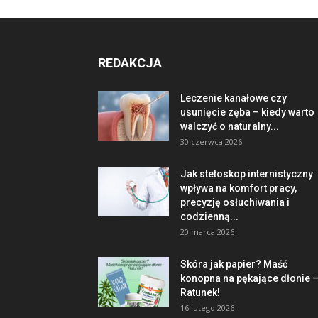
REDAKCJA
Leczenie kanałowe czy
usunięcie zęba – kiedy warto
walczyć o naturalny...
30 czerwca 2026
Jak stetoskop internistyczny
wpływa na komfort pracy,
precyzję osłuchiwania i
codzienną...
20 marca 2026
Skóra jak papier? Maść
konopna na pękające dłonie 
Ratunek!
16 lutego 2026