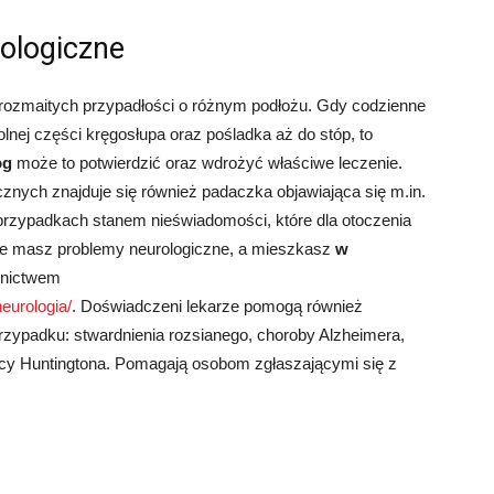
ologiczne
a rozmaitych przypadłości o różnym podłożu. Gdy codzienne
olnej części kręgosłupa oraz pośladka aż do stóp, to
og
może to potwierdzić oraz wdrożyć właściwe leczenie.
znych znajduje się również padaczka objawiająca się m.in.
przypadkach stanem nieświadomości, które dla otoczenia
 że masz problemy neurologiczne, a mieszkasz
w
ednictwem
eurologia/
. Doświadczeni lekarze pomogą również
rzypadku: stwardnienia rozsianego, choroby Alzheimera,
icy Huntingtona. Pomagają osobom zgłaszającymi się z