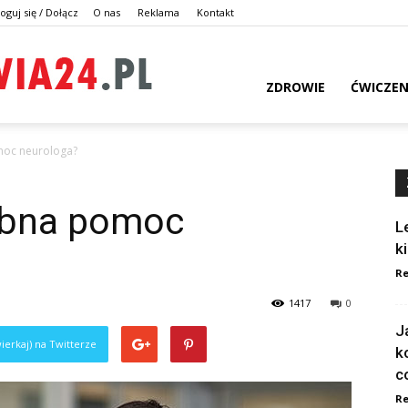
oguj się / Dołącz
O nas
Reklama
Kontakt
dlazdrowia24.pl
ZDROWIE
ĆWICZEN
moc neurologa?
zebna pomoc
L
k
Re
1417
0
J
ierkaj) na Twitterze
k
c
Re