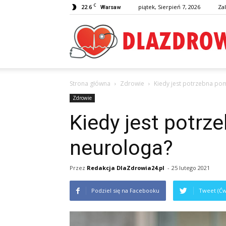
C
22.6
piątek, Sierpień 7, 2026
Zal
Warsaw
Strona główna
Zdrowie
Kiedy jest potrzebna po
Zdrowie
Kiedy jest potr
neurologa?
Przez
Redakcja DlaZdrowia24.pl
-
25 lutego 2021
Podziel się na Facebooku
Tweet (Ćw