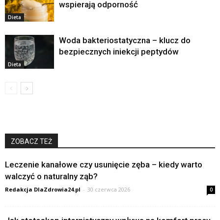
wspierają odporność
Dieta
Woda bakteriostatyczna – klucz do
bezpiecznych iniekcji peptydów
Dieta
ZOBACZ TEŻ
Leczenie kanałowe czy usunięcie zęba – kiedy warto
walczyć o naturalny ząb?
Redakcja DlaZdrowia24.pl
-
30 czerwca 2026
0