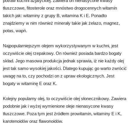
potraw kuchni azjatyckiej. Zawiera on nienasycone kwasy
tłuszczowe, fitosterole oraz mnóstwo drogocennych witamin
takich jak: witaminy z grupy B, witamina K i E. Ponadto
znajdziemy w nim również minerały takie jak żelazo, magnez,
potas, wapń.
Najpopularniejszym olejem wykorzystywanym w kuchni, jest
oczywiście olej rzepakowy. On również posiada bardzo bogaty
skład. Jego masowa produkcja jednak sprawia, iż nie każdy olej
jest tak samo wysokiej jakości. Dlatego kupując go warto zwrócić
uwagę na to, czy pochodzi on z upraw ekologicznych. Jest
bogaty w witaminę E oraz K.
Kolejny popularny olej, to oczywiście olej słonecznikowy. Zawiera
podobnie jak i wyżej wymienione oleje nienasycone kwasy
tłuszczowe. Poza tym jest źródłem prowitamin, witaminy E i K,
karotenoidów oraz flawonoidów.