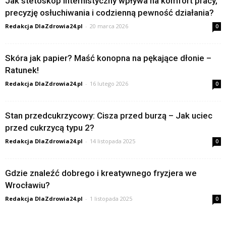
Jak stetoskop internistyczny wpływa na komfort pracy,
precyzję osłuchiwania i codzienną pewność działania?
Redakcja DlaZdrowia24.pl
-
20 marca 2026
0
Skóra jak papier? Maść konopna na pękające dłonie –
Ratunek!
Redakcja DlaZdrowia24.pl
-
16 lutego 2026
0
Stan przedcukrzycowy: Cisza przed burzą – Jak uciec
przed cukrzycą typu 2?
Redakcja DlaZdrowia24.pl
-
14 listopada 2025
0
Gdzie znaleźć dobrego i kreatywnego fryzjera we
Wrocławiu?
Redakcja DlaZdrowia24.pl
-
1 listopada 2025
0