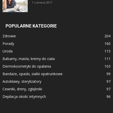
1 czerwca 2017
POPULARNE KATEGORIE
Zdrowie
204
Porady
160
Uroda
115
Balsamy, masła, kremy do ciała
111
Dermokosmetyki do opalania
103
Bandaże, opaski, siatki opatrunkowe
99
Autoklawy, sterylizatory
97
Cewniki, dreny, zgłębniki
97
Depilacja okolic intymnych
96