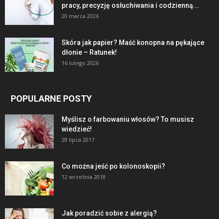
pracy, precyzję osłuchiwania i codzienną...
20 marca 2026
Skóra jak papier? Maść konopna na pękające
dłonie – Ratunek!
16 lutego 2026
POPULARNE POSTY
Myślisz o farbowaniu włosów? To musisz
wiedzieć!
28 lipca 2017
Co można jeść po kolonoskopii?
12 września 2018
Jak poradzić sobie z alergią?