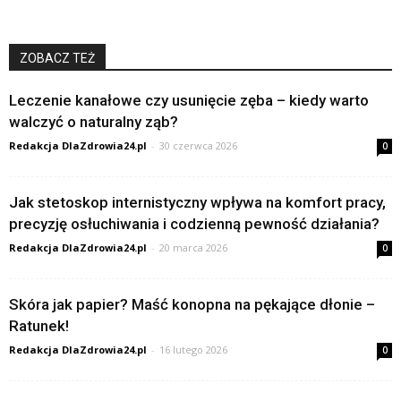
ZOBACZ TEŻ
Leczenie kanałowe czy usunięcie zęba – kiedy warto
walczyć o naturalny ząb?
Redakcja DlaZdrowia24.pl
-
30 czerwca 2026
0
Jak stetoskop internistyczny wpływa na komfort pracy,
precyzję osłuchiwania i codzienną pewność działania?
Redakcja DlaZdrowia24.pl
-
20 marca 2026
0
Skóra jak papier? Maść konopna na pękające dłonie –
Ratunek!
Redakcja DlaZdrowia24.pl
-
16 lutego 2026
0