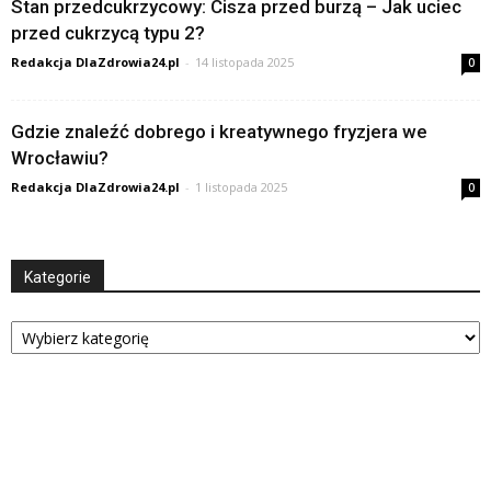
Stan przedcukrzycowy: Cisza przed burzą – Jak uciec
przed cukrzycą typu 2?
Redakcja DlaZdrowia24.pl
-
14 listopada 2025
0
Gdzie znaleźć dobrego i kreatywnego fryzjera we
Wrocławiu?
Redakcja DlaZdrowia24.pl
-
1 listopada 2025
0
Kategorie
Kategorie