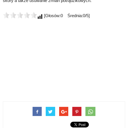
skóry a także usuwanie zmian potrądzikowych.
[Głosów:0 Średnia:0/5]