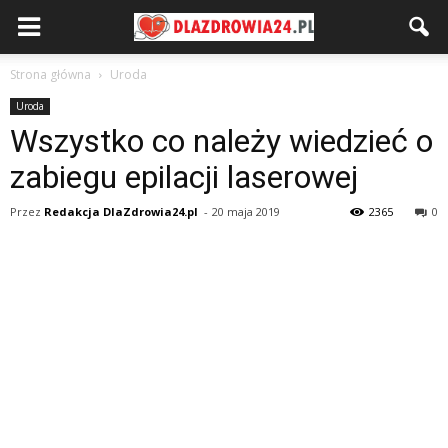
Strona główna
Uroda
Uroda
Wszystko co należy wiedzieć o
zabiegu epilacji laserowej
Przez
Redakcja DlaZdrowia24.pl
-
20 maja 2019
2365
0