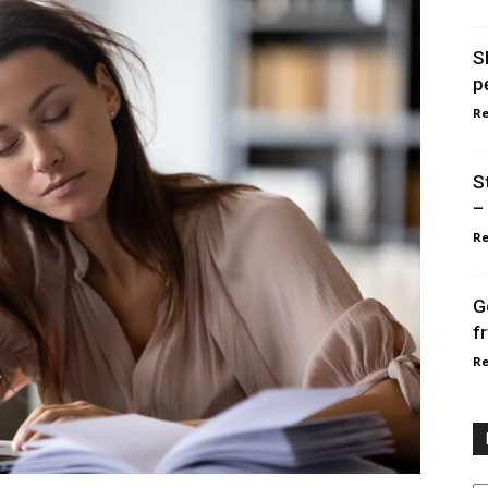
S
p
Re
S
–
Re
G
f
Re
Ka