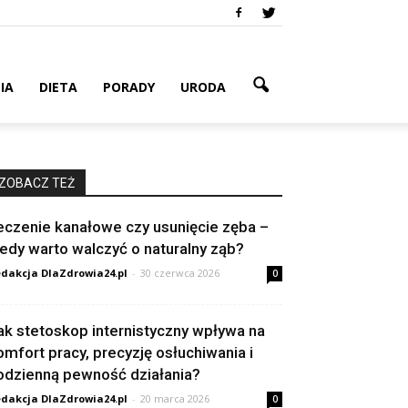
IA
DIETA
PORADY
URODA
ZOBACZ TEŻ
eczenie kanałowe czy usunięcie zęba –
iedy warto walczyć o naturalny ząb?
dakcja DlaZdrowia24.pl
-
30 czerwca 2026
0
ak stetoskop internistyczny wpływa na
omfort pracy, precyzję osłuchiwania i
odzienną pewność działania?
dakcja DlaZdrowia24.pl
-
20 marca 2026
0