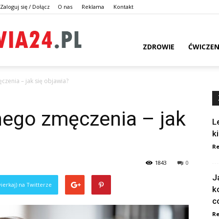
Zaloguj się / Dołącz
O nas
Reklama
Kontakt
dlazdrowia24.pl
ZDROWIE
ĆWICZEN
zenia – jak się objawia?
nego zmęczenia – jak
L
k
Re
1843
0
J
ierkaj) na Twitterze
k
c
Re