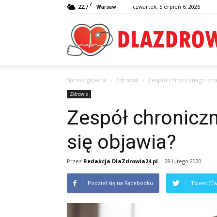
C
22.7
czwartek, Sierpień 6, 2026
Warsaw
Strona główna
Zdrowie
Zespół chronicznego zmęc
Zdrowie
Zespół chronicz
się objawia?
Przez
Redakcja DlaZdrowia24.pl
-
28 lutego 2020
Podziel się na Facebooku
Tweet (Ćw