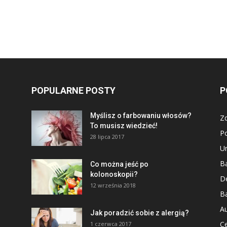
POPULARNE POSTY
P
Myślisz o farbowaniu włosów?
Z
To musisz wiedzieć!
P
28 lipca 2017
U
Ba
Co można jeść po
kolonoskopii?
D
12 września 2018
Ba
Au
Jak poradzić sobie z alergią?
Ce
1 czerwca 2017