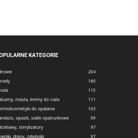
OPULARNE KATEGORIE
drowie
204
orady
160
roda
115
lsamy, masła, kremy do ciała
111
ermokosmetyki do opalania
103
ndaże, opaski, siatki opatrunkowe
99
toklawy, sterylizatory
97
wniki, dreny, zgłębniki
97