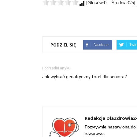
[Głosów:0 Średnia:0/5]
PODZIEL SIĘ
Facebook
Twit
Poprzedni artykuł
Jak wybrać geriatryczny fotel dla seniora?
Redakcja DlaZdrowia24
Pozytywnie nastawiona do 
rowerowe.