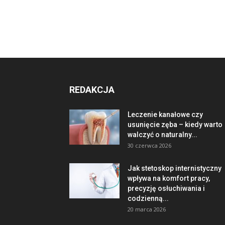
REDAKCJA
Leczenie kanałowe czy
usunięcie zęba – kiedy warto
walczyć o naturalny...
30 czerwca 2026
Jak stetoskop internistyczny
wpływa na komfort pracy,
precyzję osłuchiwania i
codzienną...
20 marca 2026