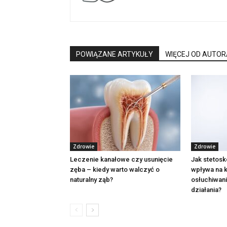
POWIĄZANE ARTYKUŁY
WIĘCEJ OD AUTOR
Zdrowie
Zdrowie
Leczenie kanałowe czy usunięcie
Jak stetosk
zęba – kiedy warto walczyć o
wpływa na k
naturalny ząb?
osłuchiwan
działania?