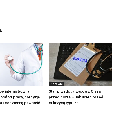
A
Zdrowie
op internistyczny
Stan przedcukrzycowy: Cisza
omfort pracy, precyzję
przed burzą – Jak uciec przed
ia i codzienną pewność
cukrzycą typu 2?