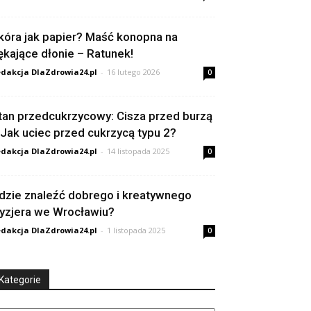
kóra jak papier? Maść konopna na
ękające dłonie – Ratunek!
dakcja DlaZdrowia24.pl
-
16 lutego 2026
0
tan przedcukrzycowy: Cisza przed burzą
 Jak uciec przed cukrzycą typu 2?
dakcja DlaZdrowia24.pl
-
14 listopada 2025
0
dzie znaleźć dobrego i kreatywnego
ryzjera we Wrocławiu?
dakcja DlaZdrowia24.pl
-
1 listopada 2025
0
Kategorie
tegorie